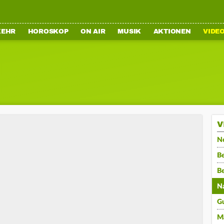
KEHR
HOROSKOP
ON AIR
MUSIK
AKTIONEN
VIDE
V
N
Be
B
N
G
M