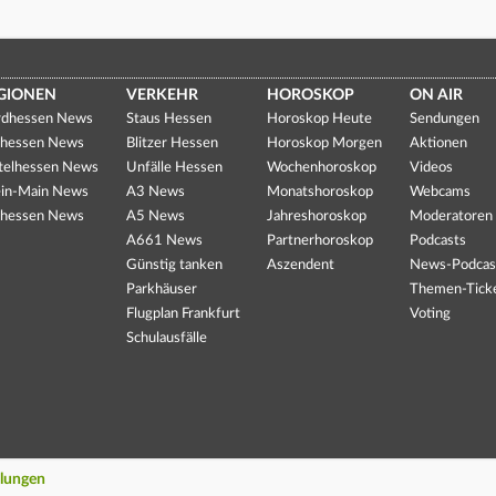
GIONEN
VERKEHR
HOROSKOP
ON AIR
dhessen News
Staus Hessen
Horoskop Heute
Sendungen
hessen News
Blitzer Hessen
Horoskop Morgen
Aktionen
telhessen News
Unfälle Hessen
Wochenhoroskop
Videos
in-Main News
A3 News
Monatshoroskop
Webcams
hessen News
A5 News
Jahreshoroskop
Moderatoren
A661 News
Partnerhoroskop
Podcasts
Günstig tanken
Aszendent
News-Podcas
Parkhäuser
Themen-Tick
Flugplan Frankfurt
Voting
Schulausfälle
llungen