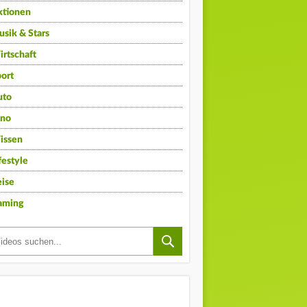
ktionen
sik & Stars
rtschaft
ort
uto
ino
issen
festyle
ise
aming