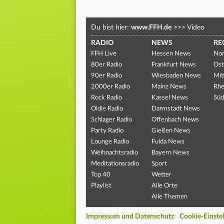
Du bist hier:
www.FFH.de
>>>
Video
RADIO
NEWS
RE
FFH Live
Hessen News
Nor
80er Radio
Frankfurt News
Ost
90er Radio
Wiesbaden News
Mit
2000er Radio
Mainz News
Rhe
Rock Radio
Kassel News
Süd
Oldie Radio
Darmstadt News
Schlager Radio
Offenbach News
Party Radio
Gießen News
Lounge Radio
Fulda News
Weihnachtsradio
Bayern News
Meditationsradio
Sport
Top 40
Wetter
Playlist
Alle Orte
Alle Themen
Impressum und Datenschutz
Cookie-Einste