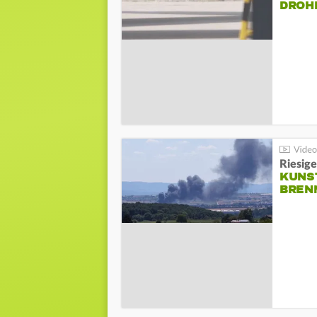
DROH
Riesige
KUNS
BREN