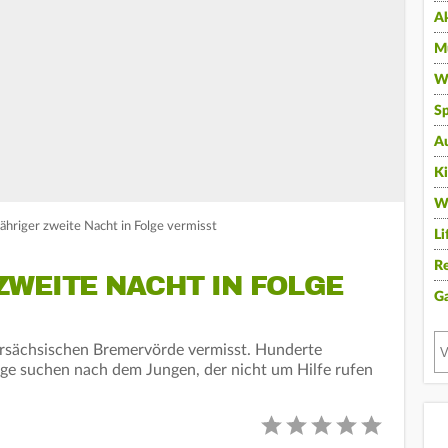
A
Mu
Wi
Sp
A
K
W
ähriger zweite Nacht in Folge vermisst
Li
Re
ZWEITE NACHT IN FOLGE
G
dersächsischen Bremervörde vermisst. Hunderte
lige suchen nach dem Jungen, der nicht um Hilfe rufen