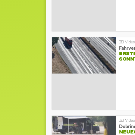
Fahrve
ERST
SONN
Dobrin
NEUE