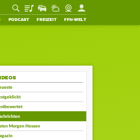
Playlist
Staupilot
Wetter
Webcam
Mein FFH
O
PODCAST
FREIZEIT
FFH-WELT
IDEOS
eueste
stgeklickt
estbewertet
achrichten
uten Morgen Hessen
agazin