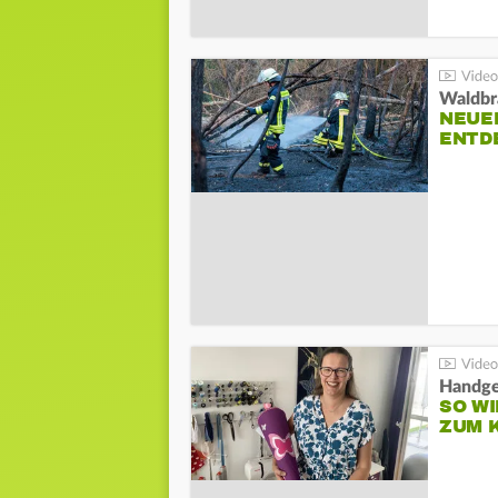
Waldbr
NEUE
ENTD
Handge
SO WI
ZUM 