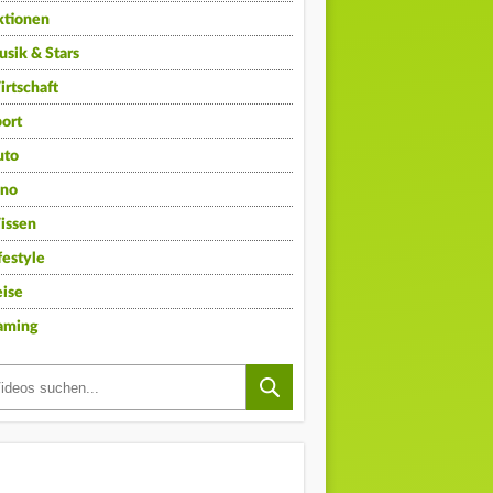
ktionen
sik & Stars
rtschaft
ort
uto
ino
issen
festyle
ise
aming