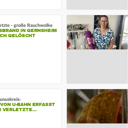
letzte - große Rauchwolke
BRAND IN GERNSHEIM E
CH GELÖSCHT
unuskreis:
 VON U-BAHN ERFASST
EI VERLETZTE…