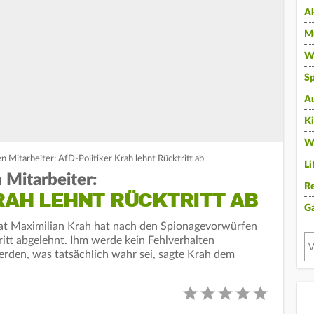
A
Mu
Wi
Sp
A
K
W
 Mitarbeiter: AfD-Politiker Krah lehnt Rücktritt ab
Li
Mitarbeiter:
Re
RAH LEHNT RÜCKTRITT AB
G
t Maximilian Krah hat nach den Spionagevorwürfen
ritt abgelehnt. Ihm werde kein Fehlverhalten
rden, was tatsächlich wahr sei, sagte Krah dem