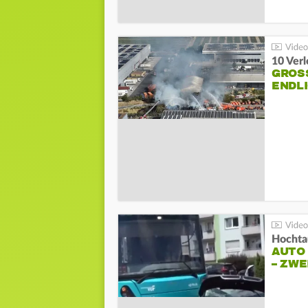
10 Ver
GROSS
NDLI
Hochta
AUTO
– ZW