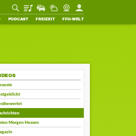
Playlist
Staupilot
Wetter
Webcam
Mein FFH
O
PODCAST
FREIZEIT
FFH-WELT
IDEOS
eueste
stgeklickt
estbewertet
achrichten
uten Morgen Hessen
agazin