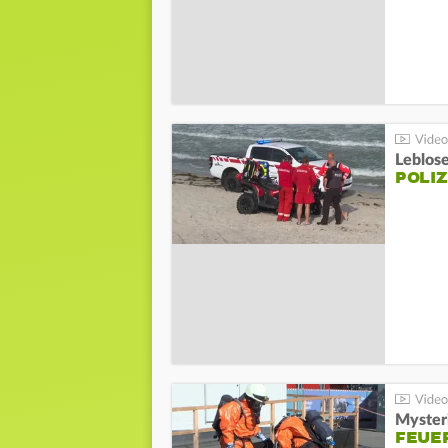
Leblos
POLIZ
Mysteri
FEUE