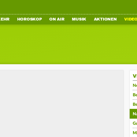
KEHR
HOROSKOP
ON AIR
MUSIK
AKTIONEN
VIDE
V
N
Be
B
N
G
M