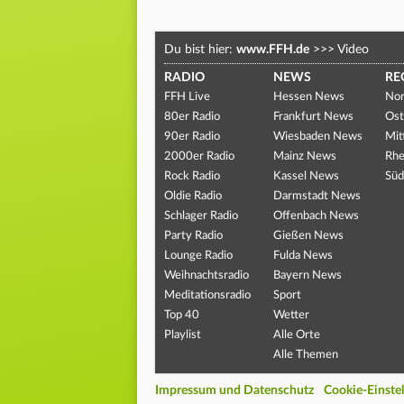
Du bist hier:
www.FFH.de
>>>
Video
RADIO
NEWS
RE
FFH Live
Hessen News
Nor
80er Radio
Frankfurt News
Ost
90er Radio
Wiesbaden News
Mit
2000er Radio
Mainz News
Rhe
Rock Radio
Kassel News
Süd
Oldie Radio
Darmstadt News
Schlager Radio
Offenbach News
Party Radio
Gießen News
Lounge Radio
Fulda News
Weihnachtsradio
Bayern News
Meditationsradio
Sport
Top 40
Wetter
Playlist
Alle Orte
Alle Themen
Impressum und Datenschutz
Cookie-Einste