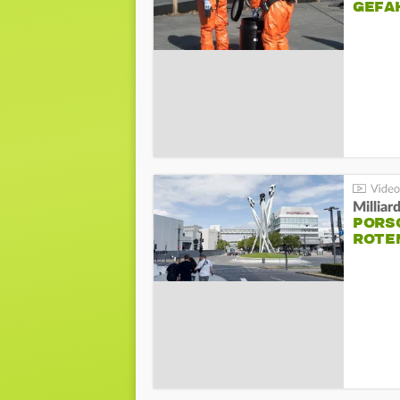
GEFA
Millia
PORSC
ROTE