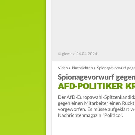
© glomex, 24.04.2024
Video
>
Nachrichten
>
Spionagevorwurf gegen
Spionagevorwurf gegen 
AFD-POLITIKER K
Der AfD-Europawahl-Spitzenkandida
gegen einen Mitarbeiter einen Rückt
vorgeworfen. Es müsse aufgeklärt we
Nachrichtenmagazin "Politico".