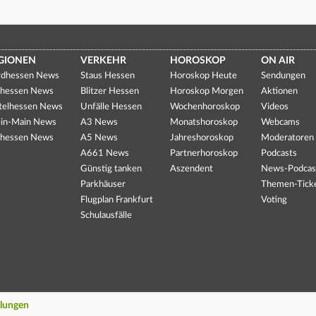
GIONEN
VERKEHR
HOROSKOP
ON AIR
dhessen News
Staus Hessen
Horoskop Heute
Sendungen
hessen News
Blitzer Hessen
Horoskop Morgen
Aktionen
telhessen News
Unfälle Hessen
Wochenhoroskop
Videos
in-Main News
A3 News
Monatshoroskop
Webcams
hessen News
A5 News
Jahreshoroskop
Moderatoren
A661 News
Partnerhoroskop
Podcasts
Günstig tanken
Aszendent
News-Podcas
Parkhäuser
Themen-Tick
Flugplan Frankfurt
Voting
Schulausfälle
llungen