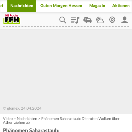
et
Nachrichten
Guten Morgen Hessen
Magazin
Aktionen
Playlist
Staupilot
Wetter
Webcam
Mein
© glomex, 24.04.2024
Video
>
Nachrichten
>
Phänomen Saharastaub: Die roten Wolken über
Athen ziehen ab
Phänomen Saharastaub: