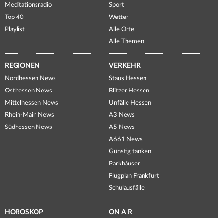
Meditationsradio
Sport
Top 40
Wetter
Playlist
Alle Orte
Alle Themen
REGIONEN
VERKEHR
Nordhessen News
Staus Hessen
Osthessen News
Blitzer Hessen
Mittelhessen News
Unfälle Hessen
Rhein-Main News
A3 News
Südhessen News
A5 News
A661 News
Günstig tanken
Parkhäuser
Flugplan Frankfurt
Schulausfälle
HOROSKOP
ON AIR