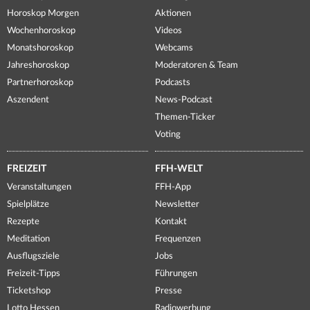
Horoskop Morgen
Aktionen
Wochenhoroskop
Videos
Monatshoroskop
Webcams
Jahreshoroskop
Moderatoren & Team
Partnerhoroskop
Podcasts
Aszendent
News-Podcast
Themen-Ticker
Voting
FREIZEIT
FFH-WELT
Veranstaltungen
FFH-App
Spielplätze
Newsletter
Rezepte
Kontakt
Meditation
Frequenzen
Ausflugsziele
Jobs
Freizeit-Tipps
Führungen
Ticketshop
Presse
Lotto Hessen
Radiowerbung