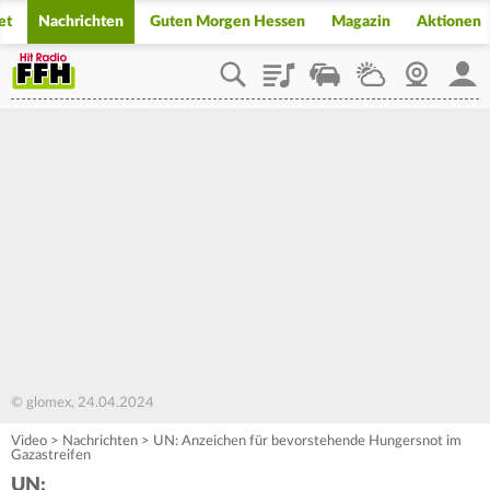
et
Nachrichten
Guten Morgen Hessen
Magazin
Aktionen
Playlist
Staupilot
Wetter
Webcam
Mein
© glomex, 24.04.2024
Video
>
Nachrichten
>
UN: Anzeichen für bevorstehende Hungersnot im
Gazastreifen
UN: