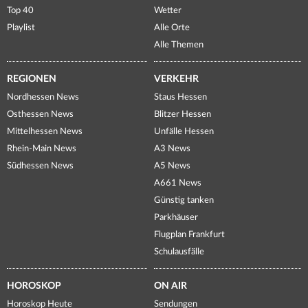
Top 40
Wetter
Playlist
Alle Orte
Alle Themen
REGIONEN
VERKEHR
Nordhessen News
Staus Hessen
Osthessen News
Blitzer Hessen
Mittelhessen News
Unfälle Hessen
Rhein-Main News
A3 News
Südhessen News
A5 News
A661 News
Günstig tanken
Parkhäuser
Flugplan Frankfurt
Schulausfälle
HOROSKOP
ON AIR
Horoskop Heute
Sendungen