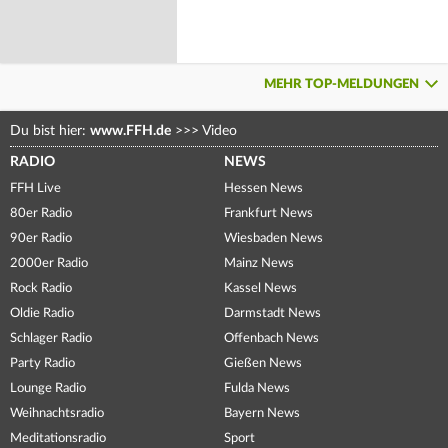
MEHR TOP-MELDUNGEN
Du bist hier:
www.FFH.de
>>>
Video
RADIO
NEWS
FFH Live
Hessen News
80er Radio
Frankfurt News
90er Radio
Wiesbaden News
2000er Radio
Mainz News
Rock Radio
Kassel News
Oldie Radio
Darmstadt News
Schlager Radio
Offenbach News
Party Radio
Gießen News
Lounge Radio
Fulda News
Weihnachtsradio
Bayern News
Meditationsradio
Sport