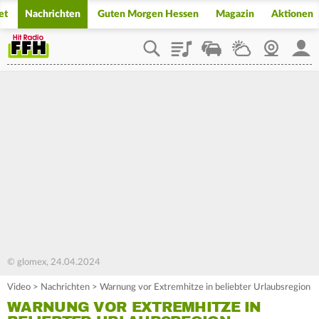
et
Nachrichten
Guten Morgen Hessen
Magazin
Aktionen
Playlist
Staupilot
Wetter
Webcam
Mein
© glomex, 24.04.2024
Video
>
Nachrichten
>
Warnung vor Extremhitze in beliebter Urlaubsregion
WARNUNG VOR EXTREMHITZE IN