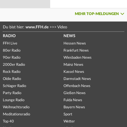
MEHR TOP-MELDUNGEN
Du bist hier:
www.FFH.de
>>>
Video
RADIO
NEWS
FFH Live
Hessen News
80er Radio
Frankfurt News
90er Radio
Wiesbaden News
2000er Radio
Mainz News
Rock Radio
Kassel News
Oldie Radio
Darmstadt News
Schlager Radio
Offenbach News
Party Radio
Gießen News
Lounge Radio
Fulda News
Weihnachtsradio
Bayern News
Meditationsradio
Sport
Top 40
Wetter