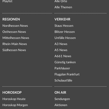
Playlist
Alle Orte
Alle Themen
REGIONEN
VERKEHR
Nordhessen News
Staus Hessen
Osthessen News
Blitzer Hessen
Mittelhessen News
Unfälle Hessen
Rhein-Main News
A3 News
Südhessen News
A5 News
A661 News
Günstig tanken
Parkhäuser
Flugplan Frankfurt
Schulausfälle
HOROSKOP
ON AIR
Horoskop Heute
Sendungen
Horoskop Morgen
Aktionen