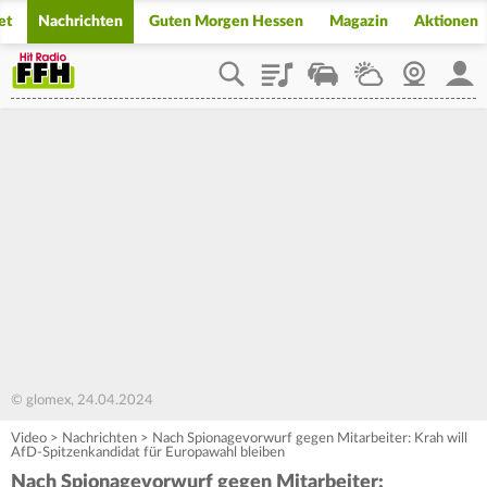
et
Nachrichten
Guten Morgen Hessen
Magazin
Aktionen
Playlist
Staupilot
Wetter
Webcam
Mein
© glomex, 24.04.2024
Video
>
Nachrichten
>
Nach Spionagevorwurf gegen Mitarbeiter: Krah will
AfD-Spitzenkandidat für Europawahl bleiben
Nach Spionagevorwurf gegen Mitarbeiter: