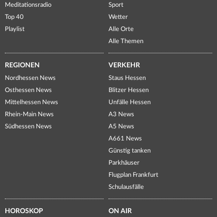
Meditationsradio
Sport
Top 40
Wetter
Playlist
Alle Orte
Alle Themen
REGIONEN
VERKEHR
Nordhessen News
Staus Hessen
Osthessen News
Blitzer Hessen
Mittelhessen News
Unfälle Hessen
Rhein-Main News
A3 News
Südhessen News
A5 News
A661 News
Günstig tanken
Parkhäuser
Flugplan Frankfurt
Schulausfälle
HOROSKOP
ON AIR