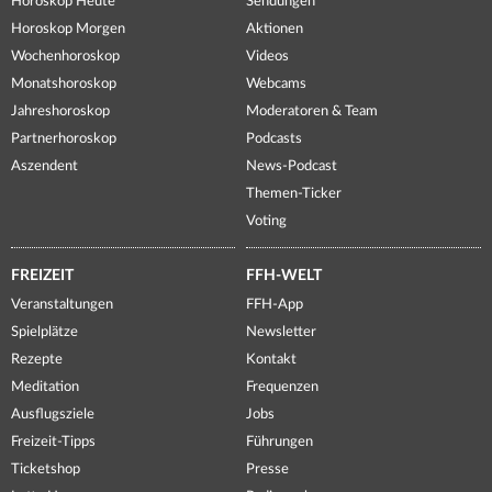
Horoskop Heute
Sendungen
Horoskop Morgen
Aktionen
Wochenhoroskop
Videos
Monatshoroskop
Webcams
Jahreshoroskop
Moderatoren & Team
Partnerhoroskop
Podcasts
Aszendent
News-Podcast
Themen-Ticker
Voting
FREIZEIT
FFH-WELT
Veranstaltungen
FFH-App
Spielplätze
Newsletter
Rezepte
Kontakt
Meditation
Frequenzen
Ausflugsziele
Jobs
Freizeit-Tipps
Führungen
Ticketshop
Presse