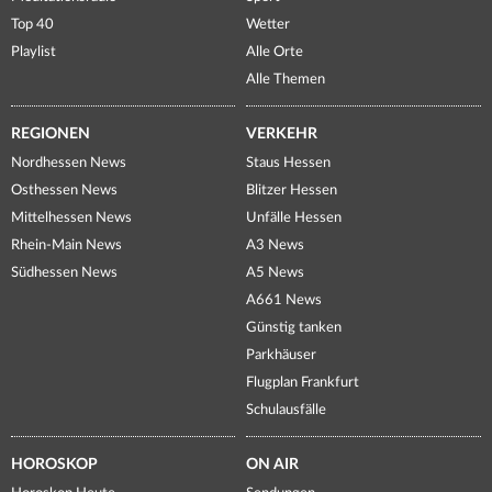
Top 40
Wetter
Playlist
Alle Orte
Alle Themen
REGIONEN
VERKEHR
Nordhessen News
Staus Hessen
Osthessen News
Blitzer Hessen
Mittelhessen News
Unfälle Hessen
Rhein-Main News
A3 News
Südhessen News
A5 News
A661 News
Günstig tanken
Parkhäuser
Flugplan Frankfurt
Schulausfälle
HOROSKOP
ON AIR