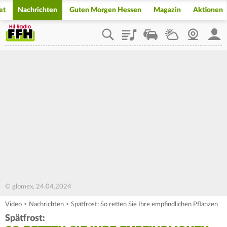
et
Nachrichten
Guten Morgen Hessen
Magazin
Aktionen
Playlist
Staupilot
Wetter
Webcam
Mein
© glomex, 24.04.2024
Video
>
Nachrichten
>
Spätfrost: So retten Sie Ihre empfindlichen Pflanzen
Spätfrost: