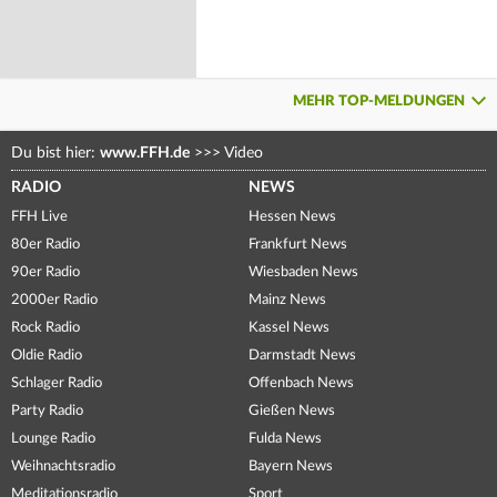
MEHR TOP-MELDUNGEN
Du bist hier:
www.FFH.de
>>>
Video
RADIO
NEWS
FFH Live
Hessen News
80er Radio
Frankfurt News
90er Radio
Wiesbaden News
2000er Radio
Mainz News
Rock Radio
Kassel News
Oldie Radio
Darmstadt News
Schlager Radio
Offenbach News
Party Radio
Gießen News
Lounge Radio
Fulda News
Weihnachtsradio
Bayern News
Meditationsradio
Sport