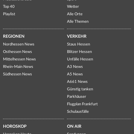
Top 40
Wetter
Playlist
Alle Orte
Alle Themen
REGIONEN
VERKEHR
Nordhessen News
Staus Hessen
Osthessen News
Blitzer Hessen
Mittelhessen News
Unfälle Hessen
Rhein-Main News
A3 News
Südhessen News
A5 News
A661 News
Günstig tanken
Parkhäuser
Flugplan Frankfurt
Schulausfälle
HOROSKOP
ON AIR