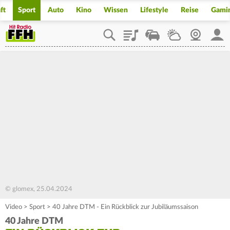
ft
Sport
Auto
Kino
Wissen
Lifestyle
Reise
Gami
Playlist
Staupilot
Wetter
Webcam
Mein
© glomex, 25.04.2024
Video
>
Sport
>
40 Jahre DTM - Ein Rückblick zur Jubiläumssaison
40 Jahre DTM