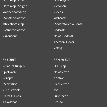
Horoskop Heute
Sendungen
Horoskop Morgen
Aktionen
Wochenhoroskop
Videos
Monatshoroskop
Webcams
Jahreshoroskop
Moderatoren & Team
Partnerhoroskop
Podcasts
Aszendent
News-Podcast
Themen-Ticker
Voting
FREIZEIT
FFH-WELT
Veranstaltungen
FFH-App
Spielplätze
Newsletter
Rezepte
Kontakt
Meditation
Frequenzen
Ausflugsziele
Jobs
Freizeit-Tipps
Führungen
Ticketshop
Presse