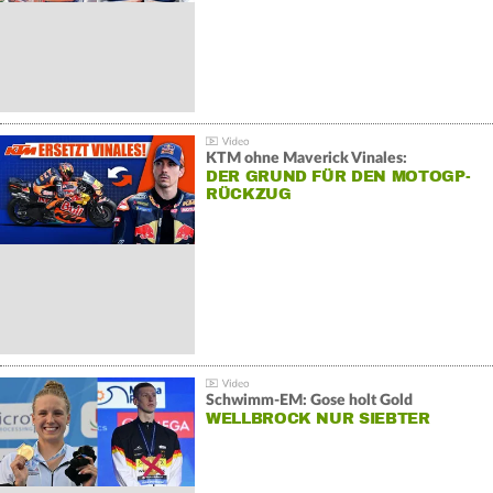
KTM ohne Maverick Vinales:
DER GRUND FÜR DEN MOTOGP-
RÜCKZUG
Schwimm-EM: Gose holt Gold
WELLBROCK NUR SIEBTER