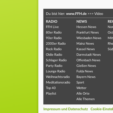
Du bist hier:
www.FFH.de
>>>
Video
RADIO
NEWS
RE
FFH Live
Hessen News
Nor
80er Radio
Frankfurt News
Ost
90er Radio
Wiesbaden News
Mit
2000er Radio
Mainz News
Rhe
Rock Radio
Kassel News
Süd
Oldie Radio
Darmstadt News
Schlager Radio
Offenbach News
Party Radio
Gießen News
Lounge Radio
Fulda News
Weihnachtsradio
Bayern News
Meditationsradio
Sport
Top 40
Wetter
Playlist
Alle Orte
Alle Themen
Impressum und Datenschutz
Cookie-Einste