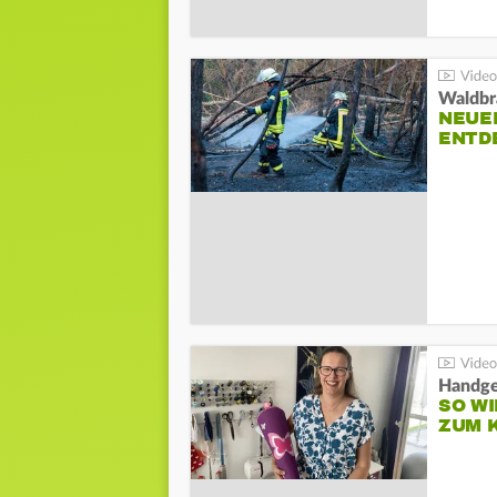
Waldbr
NEUE
ENTD
Handge
SO WI
ZUM 