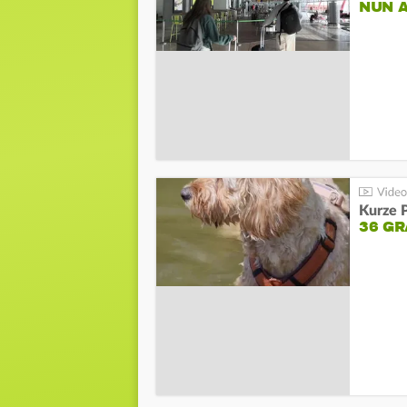
NUN 
Kurze P
36 G