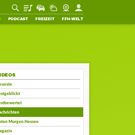
Playlist
Staupilot
Wetter
Webcam
Mein FFH
O
PODCAST
FREIZEIT
FFH-WELT
IDEOS
eueste
stgeklickt
estbewertet
achrichten
uten Morgen Hessen
agazin