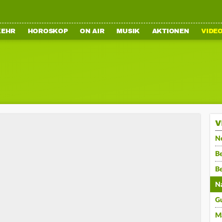
KEHR
HOROSKOP
ON AIR
MUSIK
AKTIONEN
VIDE
V
N
Be
B
N
G
M