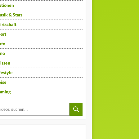
ktionen
sik & Stars
rtschaft
ort
uto
ino
issen
festyle
ise
aming