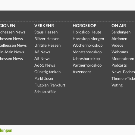
GIONEN
VERKEHR
HOROSKOP
ON AIR
dhessen News
Staus Hessen
Horoskop Heute
Sendungen
hessen News
Blitzer Hessen
Horoskop Morgen
Aktionen
telhessen News
Unfälle Hessen
Wochenhoroskop
Videos
in-Main News
A3 News
Monatshoroskop
Webcams
hessen News
A5 News
Jahreshoroskop
Moderatoren
A661 News
Partnerhoroskop
Podcasts
Günstig tanken
Aszendent
News-Podcas
Parkhäuser
Themen-Tick
Flugplan Frankfurt
Voting
Schulausfälle
llungen