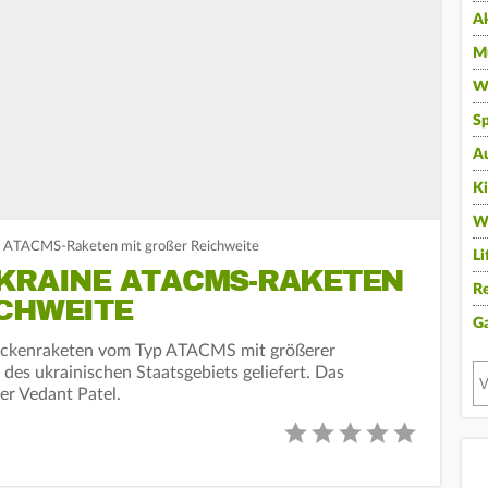
A
Mu
Wi
Sp
A
K
W
e ATACMS-Raketen mit großer Reichweite
Li
UKRAINE ATACMS-RAKETEN
Re
CHWEITE
G
eckenraketen vom Typ ATACMS mit größerer
 des ukrainischen Staatsgebiets geliefert. Das
er Vedant Patel.