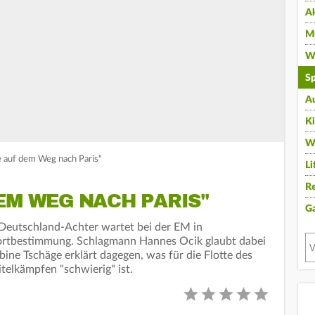
A
Mu
Wi
Sp
A
K
W
e auf dem Weg nach Paris"
Li
Re
EM WEG NACH PARIS"
G
 Deutschland-Achter wartet bei der EM in
ortbestimmung. Schlagmann Hannes Ocik glaubt dabei
bine Tschäge erklärt dagegen, was für die Flotte des
elkämpfen "schwierig" ist.