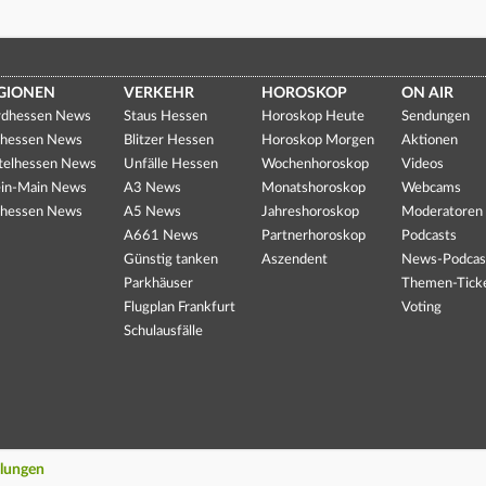
GIONEN
VERKEHR
HOROSKOP
ON AIR
dhessen News
Staus Hessen
Horoskop Heute
Sendungen
hessen News
Blitzer Hessen
Horoskop Morgen
Aktionen
telhessen News
Unfälle Hessen
Wochenhoroskop
Videos
in-Main News
A3 News
Monatshoroskop
Webcams
hessen News
A5 News
Jahreshoroskop
Moderatoren
A661 News
Partnerhoroskop
Podcasts
Günstig tanken
Aszendent
News-Podcas
Parkhäuser
Themen-Tick
Flugplan Frankfurt
Voting
Schulausfälle
llungen