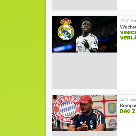
Wechse
VINÍC
VERL
Kompa
DAS Z