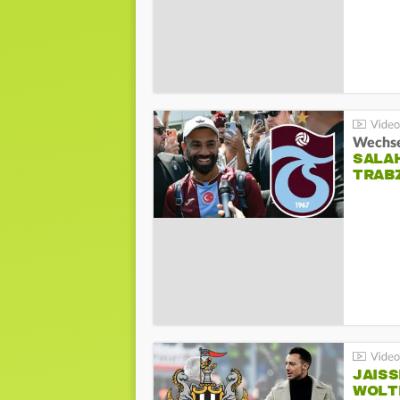
Wechsel
SALA
TRAB
JAIS
WOLT