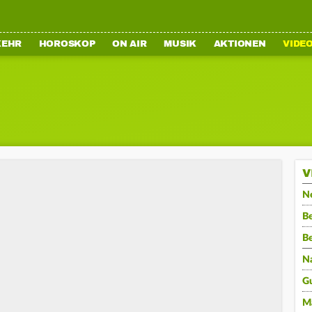
KEHR
HOROSKOP
ON AIR
MUSIK
AKTIONEN
VIDE
V
N
Be
B
N
G
M