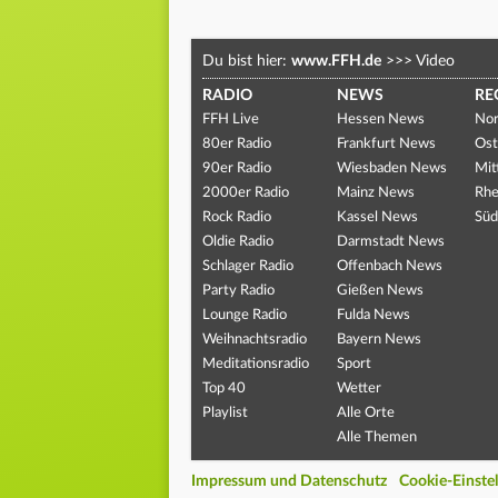
Du bist hier:
www.FFH.de
>>>
Video
RADIO
NEWS
RE
FFH Live
Hessen News
Nor
80er Radio
Frankfurt News
Ost
90er Radio
Wiesbaden News
Mit
2000er Radio
Mainz News
Rhe
Rock Radio
Kassel News
Süd
Oldie Radio
Darmstadt News
Schlager Radio
Offenbach News
Party Radio
Gießen News
Lounge Radio
Fulda News
Weihnachtsradio
Bayern News
Meditationsradio
Sport
Top 40
Wetter
Playlist
Alle Orte
Alle Themen
Impressum und Datenschutz
Cookie-Einste