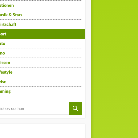
ktionen
sik & Stars
rtschaft
ort
uto
ino
issen
festyle
ise
aming