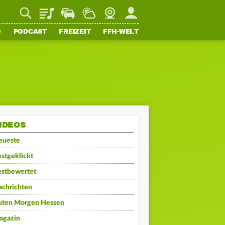
Playlist
Staupilot
Wetter
Webcam
Mein FFH
O
PODCAST
FREIZEIT
FFH-WELT
IDEOS
eueste
stgeklickt
estbewertet
achrichten
uten Morgen Hessen
agazin