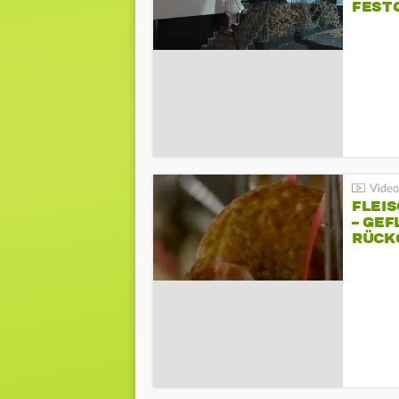
FEST
FLEI
– GEF
ÜCKG