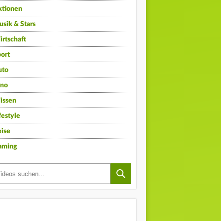
ktionen
sik & Stars
rtschaft
ort
uto
ino
issen
festyle
ise
aming