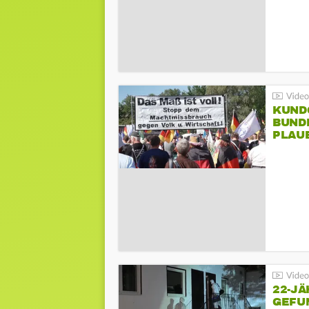
KUND
BUND
PLAU
GEGE
22-JÄ
GEFU