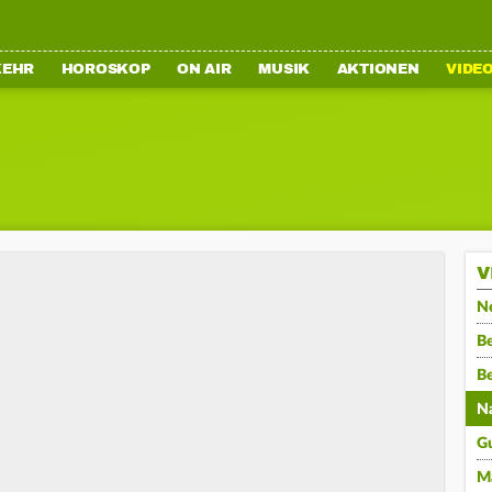
KEHR
HOROSKOP
ON AIR
MUSIK
AKTIONEN
VIDE
V
N
Be
B
N
G
M