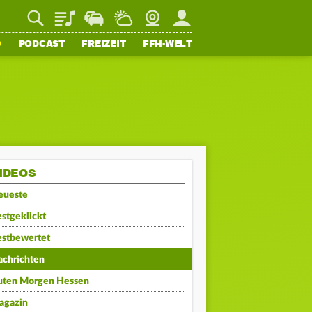
Playlist
Staupilot
Wetter
Webcam
Mein FFH
O
PODCAST
FREIZEIT
FFH-WELT
IDEOS
eueste
stgeklickt
estbewertet
achrichten
uten Morgen Hessen
agazin