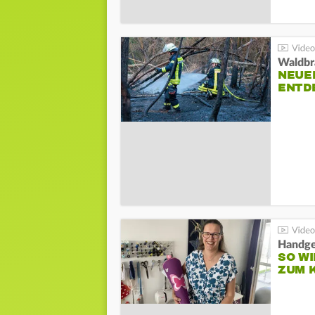
Waldbr
NEUE
ENTD
Handge
SO WI
ZUM 