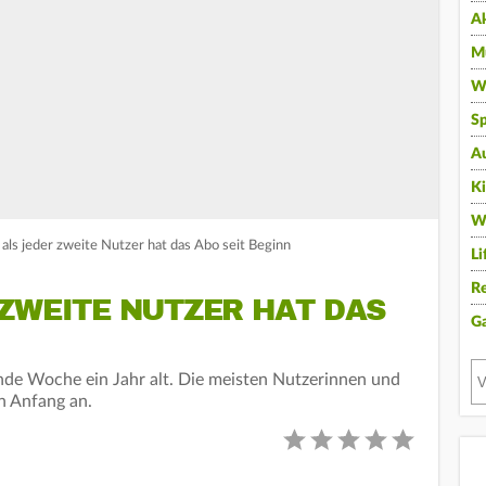
A
Mu
Wi
Sp
A
K
W
als jeder zweite Nutzer hat das Abo seit Beginn
Li
Re
ZWEITE NUTZER HAT DAS
G
de Woche ein Jahr alt. Die meisten Nutzerinnen und
n Anfang an.