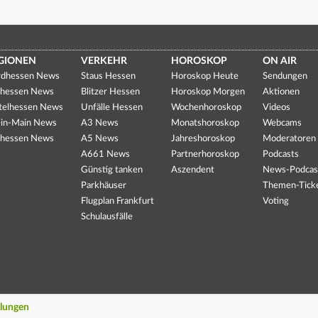
GIONEN
VERKEHR
HOROSKOP
ON AIR
dhessen News
Staus Hessen
Horoskop Heute
Sendungen
hessen News
Blitzer Hessen
Horoskop Morgen
Aktionen
telhessen News
Unfälle Hessen
Wochenhoroskop
Videos
in-Main News
A3 News
Monatshoroskop
Webcams
hessen News
A5 News
Jahreshoroskop
Moderatoren
A661 News
Partnerhoroskop
Podcasts
Günstig tanken
Aszendent
News-Podcas
Parkhäuser
Themen-Tick
Flugplan Frankfurt
Voting
Schulausfälle
llungen