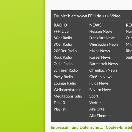
Du bist hier:
www.FFH.de
>>>
Video
RADIO
NEWS
RE
FFH Live
Hessen News
Nor
80er Radio
Frankfurt News
Ost
90er Radio
Wiesbaden News
Mit
2000er Radio
Mainz News
Rhe
Rock Radio
Kassel News
Süd
Oldie Radio
Darmstadt News
Schlager Radio
Offenbach News
Party Radio
Gießen News
Lounge Radio
Fulda News
Weihnachtsradio
Bayern News
Meditationsradio
Sport
Top 40
Wetter
Playlist
Alle Orte
Alle Themen
Impressum und Datenschutz
Cookie-Einste