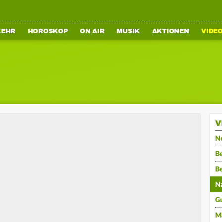
KEHR
HOROSKOP
ON AIR
MUSIK
AKTIONEN
VIDE
V
N
Be
B
N
G
M