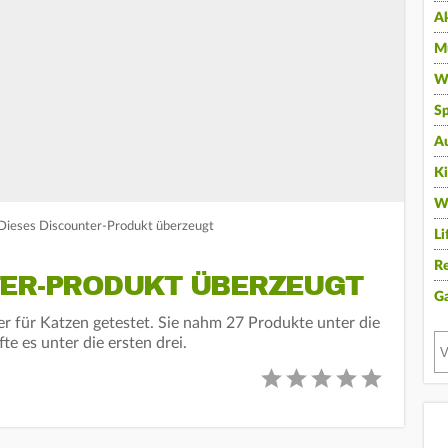
A
Mu
Wi
Sp
A
K
W
 Dieses Discounter-Produkt überzeugt
Li
Re
TER-PRODUKT ÜBERZEUGT
G
er für Katzen getestet. Sie nahm 27 Produkte unter die
te es unter die ersten drei.