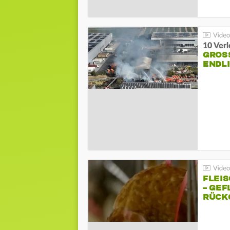
10 Ver
GROSS
NDLI
FLEI
– GEF
ÜCKG