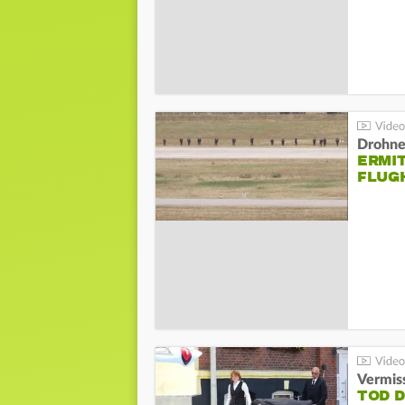
Drohnen
ERMI
FLUG
Vermis
TOD 