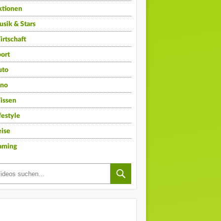
ktionen
sik & Stars
rtschaft
ort
uto
ino
issen
festyle
ise
aming