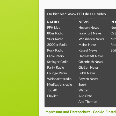
Du bist hier:
www.FFH.de
>>>
Video
RADIO
NEWS
RE
FFH Live
Hessen News
Nor
80er Radio
Frankfurt News
Ost
90er Radio
Wiesbaden News
Mit
2000er Radio
Mainz News
Rhe
Rock Radio
Kassel News
Süd
Oldie Radio
Darmstadt News
Schlager Radio
Offenbach News
Party Radio
Gießen News
Lounge Radio
Fulda News
Weihnachtsradio
Bayern News
Meditationsradio
Sport
Top 40
Wetter
Playlist
Alle Orte
Alle Themen
Impressum und Datenschutz
Cookie-Einste