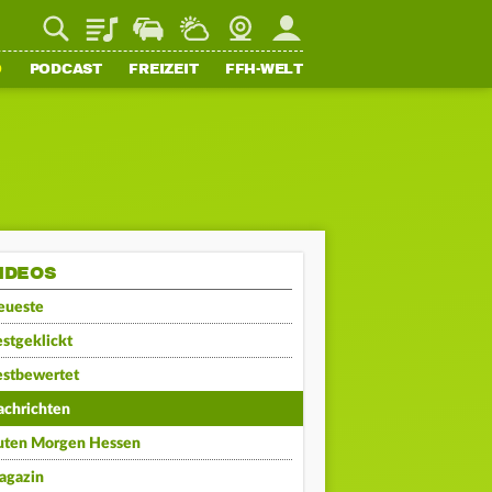
Playlist
Staupilot
Wetter
Webcam
Mein FFH
O
PODCAST
FREIZEIT
FFH-WELT
IDEOS
eueste
stgeklickt
estbewertet
achrichten
uten Morgen Hessen
agazin