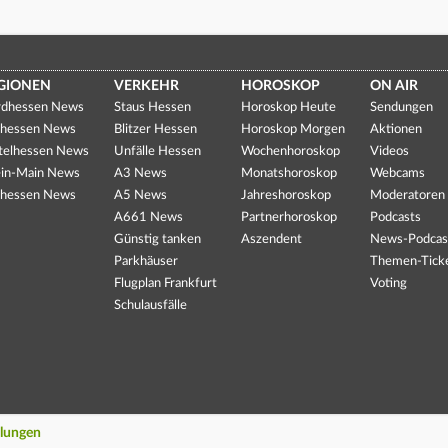
GIONEN
VERKEHR
HOROSKOP
ON AIR
dhessen News
Staus Hessen
Horoskop Heute
Sendungen
hessen News
Blitzer Hessen
Horoskop Morgen
Aktionen
telhessen News
Unfälle Hessen
Wochenhoroskop
Videos
in-Main News
A3 News
Monatshoroskop
Webcams
hessen News
A5 News
Jahreshoroskop
Moderatoren
A661 News
Partnerhoroskop
Podcasts
Günstig tanken
Aszendent
News-Podcas
Parkhäuser
Themen-Tick
Flugplan Frankfurt
Voting
Schulausfälle
llungen