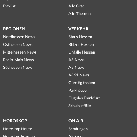
Playlist
Alle Orte
Alle Themen
REGIONEN
VERKEHR
Nordhessen News
Staus Hessen
Osthessen News
Blitzer Hessen
Mittelhessen News
Unfälle Hessen
Rhein-Main News
A3 News
Südhessen News
A5 News
A661 News
Günstig tanken
Parkhäuser
Flugplan Frankfurt
Schulausfälle
HOROSKOP
ON AIR
Horoskop Heute
Sendungen
Horoskop Morgen
Aktionen