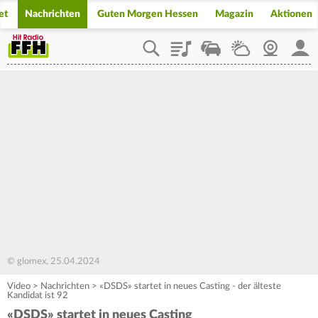
et
Nachrichten
Guten Morgen Hessen
Magazin
Aktionen
Playlist
Staupilot
Wetter
Webcam
Mein
© glomex, 25.04.2024
Video
>
Nachrichten
>
«DSDS» startet in neues Casting - der älteste
Kandidat ist 92
«DSDS» startet in neues Casting