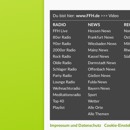
Du bist hier:
www.FFH.de
>>>
Video
RADIO
NEWS
RE
FFH Live
Hessen News
Nor
80er Radio
Frankfurt News
Ost
90er Radio
Wiesbaden News
Mit
2000er Radio
Mainz News
Rhe
Rock Radio
Kassel News
Süd
Oldie Radio
Darmstadt News
Schlager Radio
Offenbach News
Party Radio
Gießen News
Lounge Radio
Fulda News
Weihnachtsradio
Bayern News
Meditationsradio
Sport
Top 40
Wetter
Playlist
Alle Orte
Alle Themen
Impressum und Datenschutz
Cookie-Einste