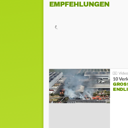
EMPFEHLUNGEN
10 Ver
GROSS
NDLI