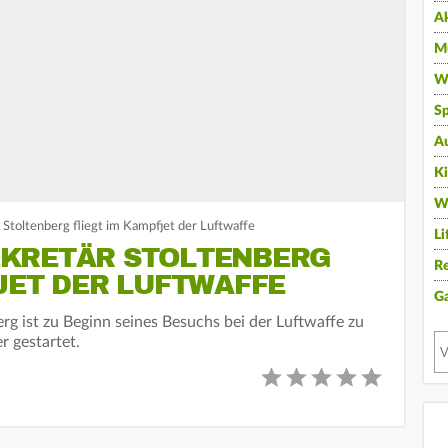
A
Mu
Wi
Sp
A
K
W
Stoltenberg fliegt im Kampfjet der Luftwaffe
Li
EKRETÄR STOLTENBERG
Re
JET DER LUFTWAFFE
G
rg ist zu Beginn seines Besuchs bei der Luftwaffe zu
r gestartet.