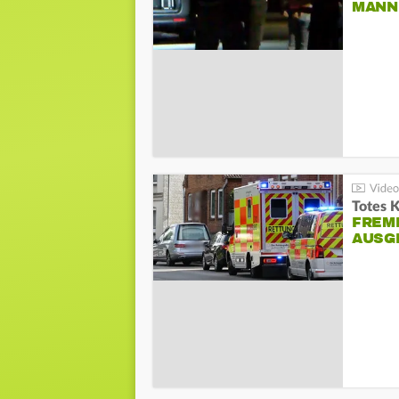
ANN I
Totes 
FREM
AUSG