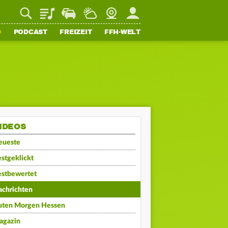
Playlist
Staupilot
Wetter
Webcam
Mein FFH
O
PODCAST
FREIZEIT
FFH-WELT
IDEOS
eueste
stgeklickt
estbewertet
achrichten
uten Morgen Hessen
agazin