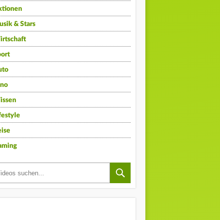
ktionen
sik & Stars
rtschaft
ort
uto
ino
issen
festyle
ise
aming