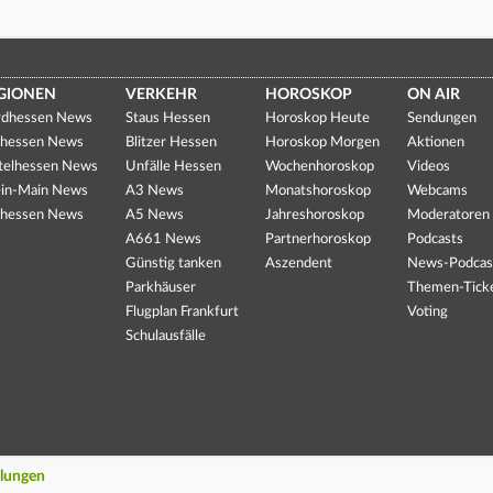
GIONEN
VERKEHR
HOROSKOP
ON AIR
dhessen News
Staus Hessen
Horoskop Heute
Sendungen
hessen News
Blitzer Hessen
Horoskop Morgen
Aktionen
telhessen News
Unfälle Hessen
Wochenhoroskop
Videos
in-Main News
A3 News
Monatshoroskop
Webcams
hessen News
A5 News
Jahreshoroskop
Moderatoren
A661 News
Partnerhoroskop
Podcasts
Günstig tanken
Aszendent
News-Podcas
Parkhäuser
Themen-Tick
Flugplan Frankfurt
Voting
Schulausfälle
llungen