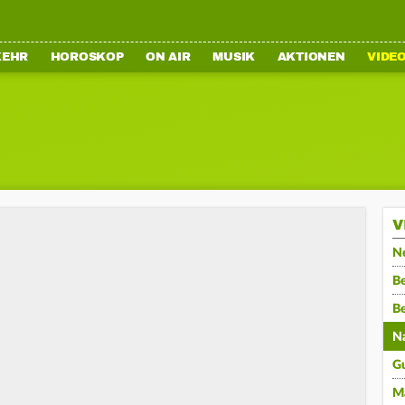
KEHR
HOROSKOP
ON AIR
MUSIK
AKTIONEN
VIDE
V
N
Be
B
N
G
M