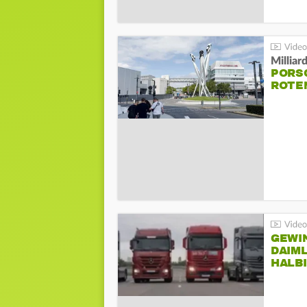
Millia
PORSC
ROTE
GEWI
DAIM
HALB