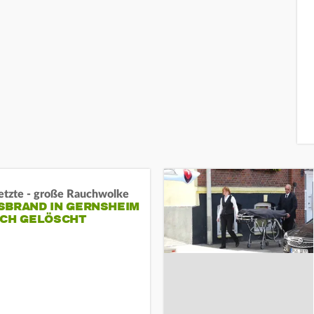
letzte - große Rauchwolke
BRAND IN GERNSHEIM E
CH GELÖSCHT