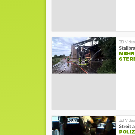
Stallbr
MEHR 
STER
Streit 
POLIZ