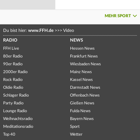
MEHR SPORT
Du bist hier:
www.FFH.de
>>>
Video
RADIO
NEWS
FFH Live
Hessen News
80er Radio
Frankfurt News
90er Radio
Wiesbaden News
2000er Radio
Mainz News
Rock Radio
Kassel News
Oldie Radio
Darmstadt News
Schlager Radio
Offenbach News
Party Radio
Gießen News
Lounge Radio
Fulda News
Weihnachtsradio
Bayern News
Meditationsradio
Sport
Top 40
Wetter