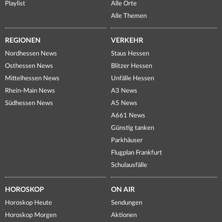
Playlist
Alle Orte
Alle Themen
REGIONEN
VERKEHR
Nordhessen News
Staus Hessen
Osthessen News
Blitzer Hessen
Mittelhessen News
Unfälle Hessen
Rhein-Main News
A3 News
Südhessen News
A5 News
A661 News
Günstig tanken
Parkhäuser
Flugplan Frankfurt
Schulausfälle
HOROSKOP
ON AIR
Horoskop Heute
Sendungen
Horoskop Morgen
Aktionen