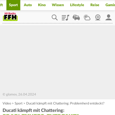
ft
Sport
Auto
Kino
Wissen
Lifestyle
Reise
Gami
Playlist
Staupilot
Wetter
Webcam
Mein
© glomex, 26.04.2024
Video
>
Sport
>
Ducati kämpft mit Chattering: Problemherd entdeckt?
Ducati kämpft mit Chattering: