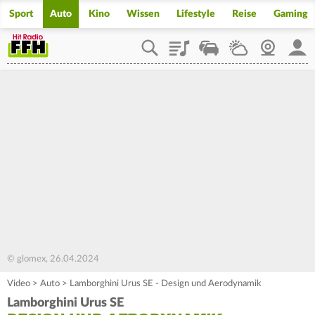
Sport
Auto
Kino
Wissen
Lifestyle
Reise
Gaming
Playlist
Staupilot
Wetter
Webcam
Mein
© glomex, 26.04.2024
Video
>
Auto
>
Lamborghini Urus SE - Design und Aerodynamik
Lamborghini Urus SE