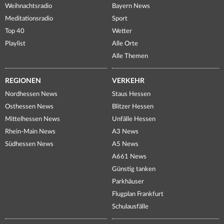
Weihnachtsradio
Bayern News
Meditationsradio
Sport
Top 40
Wetter
Playlist
Alle Orte
Alle Themen
REGIONEN
VERKEHR
Nordhessen News
Staus Hessen
Osthessen News
Blitzer Hessen
Mittelhessen News
Unfälle Hessen
Rhein-Main News
A3 News
Südhessen News
A5 News
A661 News
Günstig tanken
Parkhäuser
Flugplan Frankfurt
Schulausfälle