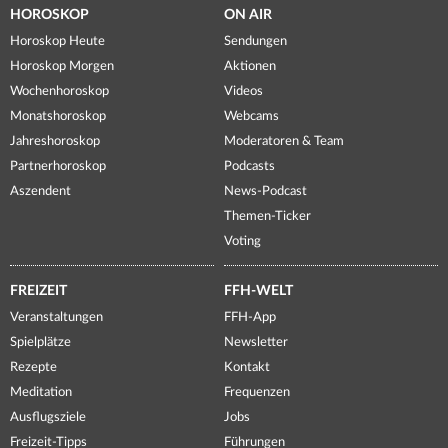
HOROSKOP
ON AIR
Horoskop Heute
Sendungen
Horoskop Morgen
Aktionen
Wochenhoroskop
Videos
Monatshoroskop
Webcams
Jahreshoroskop
Moderatoren & Team
Partnerhoroskop
Podcasts
Aszendent
News-Podcast
Themen-Ticker
Voting
FREIZEIT
FFH-WELT
Veranstaltungen
FFH-App
Spielplätze
Newsletter
Rezepte
Kontakt
Meditation
Frequenzen
Ausflugsziele
Jobs
Freizeit-Tipps
Führungen