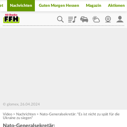
et
Nachrichten
Guten Morgen Hessen
Magazin
Aktionen
Playlist
Staupilot
Wetter
Webcam
Mein
© glomex, 26.04.2024
Video
>
Nachrichten
>
Nato-Generalsekretär: "Es ist nicht zu spät für die
Ukraine zu siegen"
Nato-Generalsekretär: