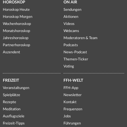
HOROSKOP
ON AIR
Horoskop Heute
Sendungen
Horoskop Morgen
Aktionen
Wochenhoroskop
Videos
Monatshoroskop
Webcams
Jahreshoroskop
Moderatoren & Team
Partnerhoroskop
Podcasts
Aszendent
News-Podcast
Themen-Ticker
Voting
FREIZEIT
FFH-WELT
Veranstaltungen
FFH-App
Spielplätze
Newsletter
Rezepte
Kontakt
Meditation
Frequenzen
Ausflugsziele
Jobs
Freizeit-Tipps
Führungen