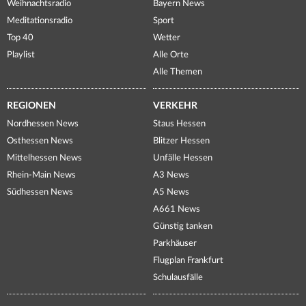
Weihnachtsradio
Bayern News
Meditationsradio
Sport
Top 40
Wetter
Playlist
Alle Orte
Alle Themen
REGIONEN
VERKEHR
Nordhessen News
Staus Hessen
Osthessen News
Blitzer Hessen
Mittelhessen News
Unfälle Hessen
Rhein-Main News
A3 News
Südhessen News
A5 News
A661 News
Günstig tanken
Parkhäuser
Flugplan Frankfurt
Schulausfälle