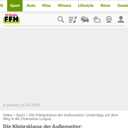
ft
Sport
Auto
Kino
Wissen
Lifestyle
Reise
Gami
Playlist
Staupilot
Wetter
Webcam
Mein
© glomex, 26.04.2024
Video
>
Sport
>
Die Königsklasse der Außenseiter: Underdogs auf dem
Weg in die Champions League
Die Königsklasse der Außenseiter: