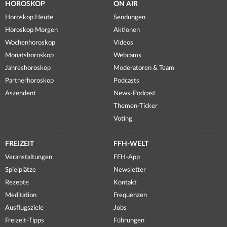
HOROSKOP
ON AIR
Horoskop Heute
Sendungen
Horoskop Morgen
Aktionen
Wochenhoroskop
Videos
Monatshoroskop
Webcams
Jahreshoroskop
Moderatoren & Team
Partnerhoroskop
Podcasts
Aszendent
News-Podcast
Themen-Ticker
Voting
FREIZEIT
FFH-WELT
Veranstaltungen
FFH-App
Spielplätze
Newsletter
Rezepte
Kontakt
Meditation
Frequenzen
Ausflugsziele
Jobs
Freizeit-Tipps
Führungen