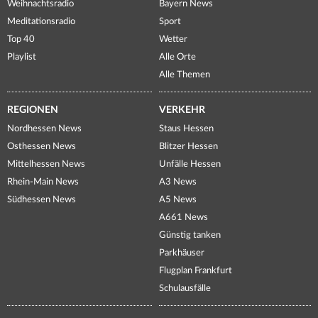
Weihnachtsradio
Bayern News
Meditationsradio
Sport
Top 40
Wetter
Playlist
Alle Orte
Alle Themen
REGIONEN
VERKEHR
Nordhessen News
Staus Hessen
Osthessen News
Blitzer Hessen
Mittelhessen News
Unfälle Hessen
Rhein-Main News
A3 News
Südhessen News
A5 News
A661 News
Günstig tanken
Parkhäuser
Flugplan Frankfurt
Schulausfälle