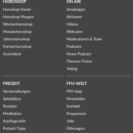
HOROSKOP
ON AIR
Horoskop Heute
Sendungen
Horoskop Morgen
Aktionen
Wochenhoroskop
Videos
Monatshoroskop
Webcams
Jahreshoroskop
Moderatoren & Team
Partnerhoroskop
Podcasts
Aszendent
News-Podcast
Themen-Ticker
Voting
FREIZEIT
FFH-WELT
Veranstaltungen
FFH-App
Spielplätze
Newsletter
Rezepte
Kontakt
Meditation
Frequenzen
Ausflugsziele
Jobs
Freizeit-Tipps
Führungen