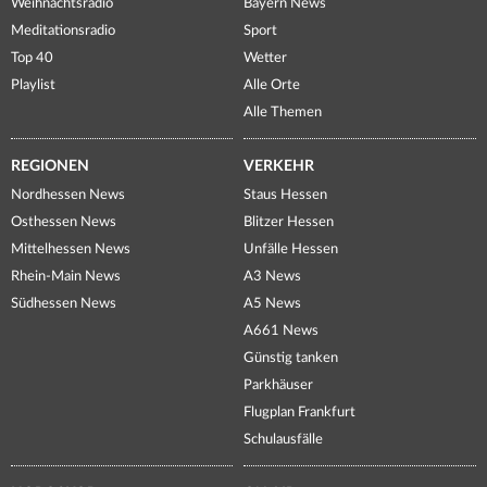
Weihnachtsradio
Bayern News
Meditationsradio
Sport
Top 40
Wetter
Playlist
Alle Orte
Alle Themen
REGIONEN
VERKEHR
Nordhessen News
Staus Hessen
Osthessen News
Blitzer Hessen
Mittelhessen News
Unfälle Hessen
Rhein-Main News
A3 News
Südhessen News
A5 News
A661 News
Günstig tanken
Parkhäuser
Flugplan Frankfurt
Schulausfälle