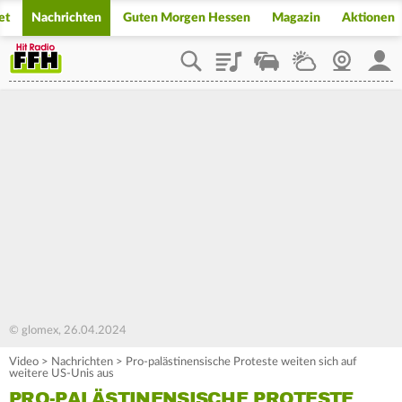
et
Nachrichten
Guten Morgen Hessen
Magazin
Aktionen
Playlist
Staupilot
Wetter
Webcam
Mein
© glomex, 26.04.2024
Video
>
Nachrichten
>
Pro-palästinensische Proteste weiten sich auf
weitere US-Unis aus
PRO-PALÄSTINENSISCHE PROTESTE