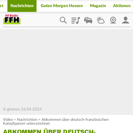
et
Nachrichten
Guten Morgen Hessen
Magazin
Aktionen
Playlist
Staupilot
Wetter
Webcam
Mein
© glomex, 26.04.2024
Video
>
Nachrichten
>
Abkommen über deutsch-französischen
Kampfpanzer unterzeichnet
ABKOMMEN ÜBER DEUTSCH-