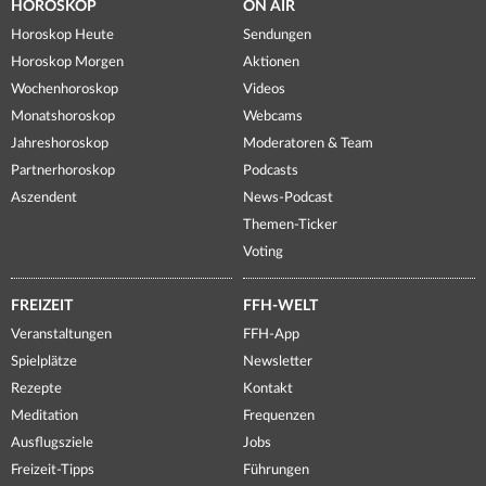
HOROSKOP
ON AIR
Horoskop Heute
Sendungen
Horoskop Morgen
Aktionen
Wochenhoroskop
Videos
Monatshoroskop
Webcams
Jahreshoroskop
Moderatoren & Team
Partnerhoroskop
Podcasts
Aszendent
News-Podcast
Themen-Ticker
Voting
FREIZEIT
FFH-WELT
Veranstaltungen
FFH-App
Spielplätze
Newsletter
Rezepte
Kontakt
Meditation
Frequenzen
Ausflugsziele
Jobs
Freizeit-Tipps
Führungen