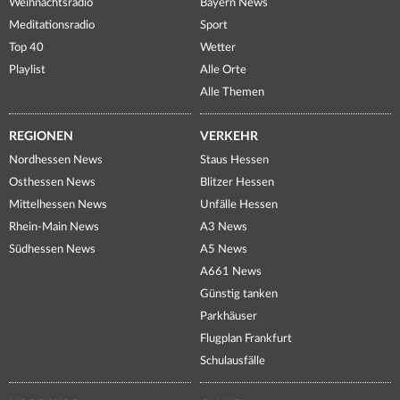
Weihnachtsradio
Bayern News
Meditationsradio
Sport
Top 40
Wetter
Playlist
Alle Orte
Alle Themen
REGIONEN
VERKEHR
Nordhessen News
Staus Hessen
Osthessen News
Blitzer Hessen
Mittelhessen News
Unfälle Hessen
Rhein-Main News
A3 News
Südhessen News
A5 News
A661 News
Günstig tanken
Parkhäuser
Flugplan Frankfurt
Schulausfälle