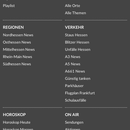
Playlist
Alle Orte
Alle Themen
REGIONEN
VERKEHR
Nordhessen News
Staus Hessen
Osthessen News
Blitzer Hessen
Mittelhessen News
Unfälle Hessen
Rhein-Main News
A3 News
Südhessen News
A5 News
A661 News
Günstig tanken
Parkhäuser
Flugplan Frankfurt
Schulausfälle
HOROSKOP
ON AIR
Horoskop Heute
Sendungen
Horoskop Morgen
Aktionen