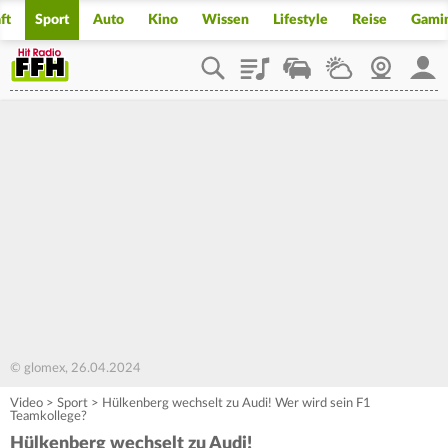
ft
Sport
Auto
Kino
Wissen
Lifestyle
Reise
Gami
Playlist
Staupilot
Wetter
Webcam
Mein
© glomex, 26.04.2024
Video
>
Sport
>
Hülkenberg wechselt zu Audi! Wer wird sein F1
Teamkollege?
Hülkenberg wechselt zu Audi!