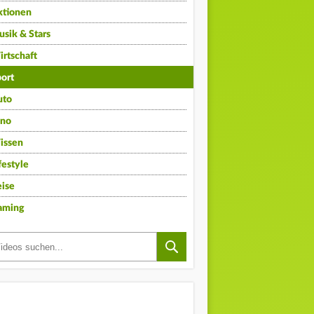
ktionen
sik & Stars
rtschaft
ort
uto
ino
issen
festyle
ise
aming