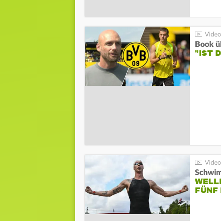
Book ü
"IST 
Schwi
WELL
FÜNF