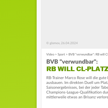
© glomex, 26.04.2024
Video
>
Sport
>
BVB "verwundbar": RB will C
BVB "verwundbar":
RB WILL CL-PLAT
RB-Trainer Marco Rose will die gute
ausbauen. Im direkten Duell um Plat
Saisonergebnisses, bei der jeder Tab
Champions-League-Qualifikation dur
mittlerweile etwas an Brisanz verlor