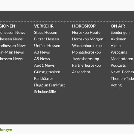
GIONEN
VERKEHR
HOROSKOP
ON AIR
dhessen News
Staus Hessen
Horoskop Heute
Sendungen
hessen News
Blitzer Hessen
Horoskop Morgen
Aktionen
telhessen News
Unfälle Hessen
Wochenhoroskop
Videos
in-Main News
A3 News
Monatshoroskop
Webcams
hessen News
A5 News
Jahreshoroskop
Moderatoren
A661 News
Partnerhoroskop
Podcasts
Günstig tanken
Aszendent
News-Podcas
Parkhäuser
Themen-Tick
Flugplan Frankfurt
Voting
Schulausfälle
llungen