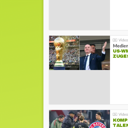
Medien
US-W
ZUGE
KOMP
TALE