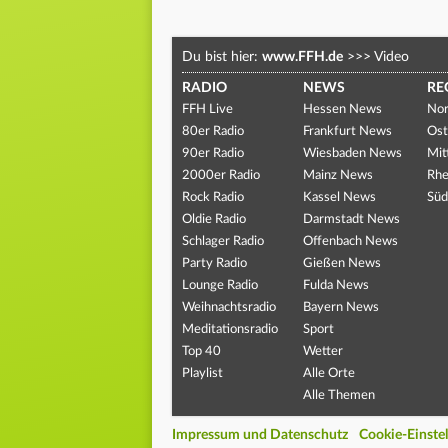
Du bist hier:
www.FFH.de
>>>
Video
RADIO
NEWS
RE
FFH Live
Hessen News
Nor
80er Radio
Frankfurt News
Ost
90er Radio
Wiesbaden News
Mit
2000er Radio
Mainz News
Rhe
Rock Radio
Kassel News
Süd
Oldie Radio
Darmstadt News
Schlager Radio
Offenbach News
Party Radio
Gießen News
Lounge Radio
Fulda News
Weihnachtsradio
Bayern News
Meditationsradio
Sport
Top 40
Wetter
Playlist
Alle Orte
Alle Themen
Impressum und Datenschutz
Cookie-Einste