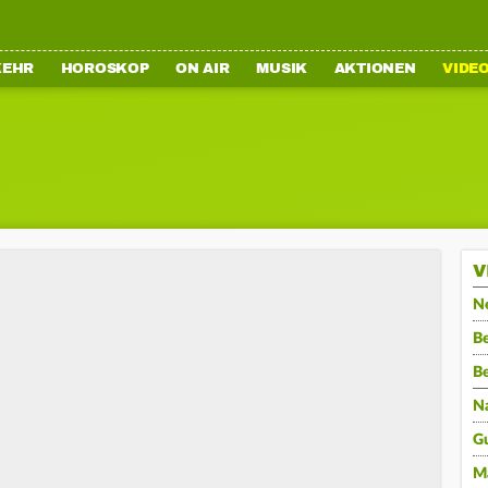
KEHR
HOROSKOP
ON AIR
MUSIK
AKTIONEN
VIDE
V
N
Be
B
N
G
M