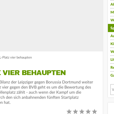
A
Mu
Wi
Sp
A
K
W
L-Platz vier behaupten
Li
Re
Z VIER BEHAUPTEN
G
 Bilanz der Leipziger gegen Borussia Dortmund weiter
z vier gegen den BVB geht es um die Bewertung des
ellenplatz zählt - auch wenn der Kampf um die
ch den sich anbahnenden fünften Startplatz
en hat.