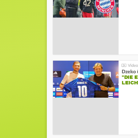
Dzeko 
"DIE
LEICH