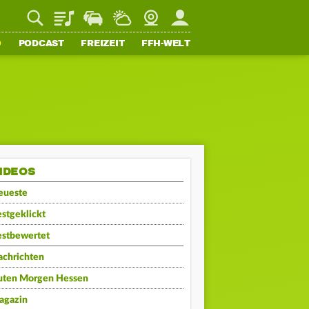
Playlist
Staupilot
Wetter
Webcam
Mein FFH
O
PODCAST
FREIZEIT
FFH-WELT
IDEOS
eueste
stgeklickt
estbewertet
achrichten
uten Morgen Hessen
agazin