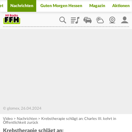
et
Nachrichten
Guten Morgen Hessen
Magazin
Aktionen
Playlist
Staupilot
Wetter
Webcam
Mein
© glomex, 26.04.2024
Video
>
Nachrichten
>
Krebstherapie schlägt an: Charles III. kehrt in
Öffentlichkeit zurück
Krebstherapie schlägt an: