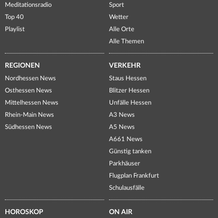
Meditationsradio
Sport
Top 40
Wetter
Playlist
Alle Orte
Alle Themen
REGIONEN
VERKEHR
Nordhessen News
Staus Hessen
Osthessen News
Blitzer Hessen
Mittelhessen News
Unfälle Hessen
Rhein-Main News
A3 News
Südhessen News
A5 News
A661 News
Günstig tanken
Parkhäuser
Flugplan Frankfurt
Schulausfälle
HOROSKOP
ON AIR