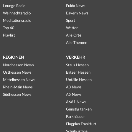
Lounge Radio
Fulda News
Weihnachtsradio
Bayern News
Meditationsradio
Sport
Top 40
Wetter
Playlist
Alle Orte
Alle Themen
REGIONEN
VERKEHR
Nordhessen News
Staus Hessen
Osthessen News
Blitzer Hessen
Mittelhessen News
Unfälle Hessen
Rhein-Main News
A3 News
Südhessen News
A5 News
A661 News
Günstig tanken
Parkhäuser
Flugplan Frankfurt
Schulausfälle