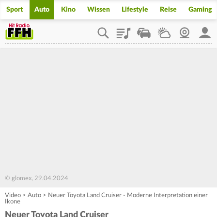
Sport
Auto
Kino
Wissen
Lifestyle
Reise
Gaming
Playlist
Staupilot
Wetter
Webcam
Mein
© glomex, 29.04.2024
Video
>
Auto
>
Neuer Toyota Land Cruiser - Moderne Interpretation einer
Ikone
Neuer Toyota Land Cruiser