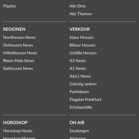
Playlist
Alle Orte
Alle Themen
REGIONEN
VERKEHR
Nordhessen News
Staus Hessen
Osthessen News
Blitzer Hessen
Mittelhessen News
Unfälle Hessen
Rhein-Main News
A3 News
Südhessen News
A5 News
A661 News
Günstig tanken
Parkhäuser
Flugplan Frankfurt
Schulausfälle
HOROSKOP
ON AIR
Horoskop Heute
Sendungen
Horoskop Morgen
Aktionen