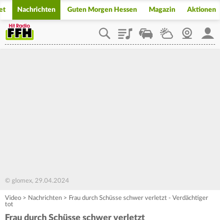
et
Nachrichten
Guten Morgen Hessen
Magazin
Aktionen
Playlist
Staupilot
Wetter
Webcam
Mein
© glomex, 29.04.2024
Video
>
Nachrichten
>
Frau durch Schüsse schwer verletzt - Verdächtiger
tot
Frau durch Schüsse schwer verletzt