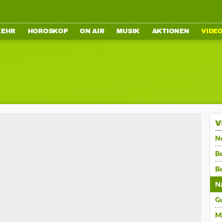
KEHR
HOROSKOP
ON AIR
MUSIK
AKTIONEN
VIDE
V
N
Be
B
N
G
M