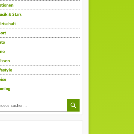
ktionen
sik & Stars
rtschaft
ort
uto
ino
issen
festyle
ise
aming