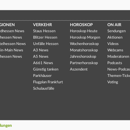
GIONEN
VERKEHR
HOROSKOP
ON AIR
dhessen News
Staus Hessen
Horoskop Heute
Sendungen
hessen News
Blitzer Hessen
Horoskop Morgen
Aktionen
telhessen News
Unfälle Hessen
Wochenhoroskop
Videos
in-Main News
A3 News
Monatshoroskop
Webcams
hessen News
A5 News
Jahreshoroskop
Moderatoren
A661 News
Partnerhoroskop
Podcasts
Günstig tanken
Aszendent
News-Podcas
Parkhäuser
Themen-Tick
Flugplan Frankfurt
Voting
Schulausfälle
llungen