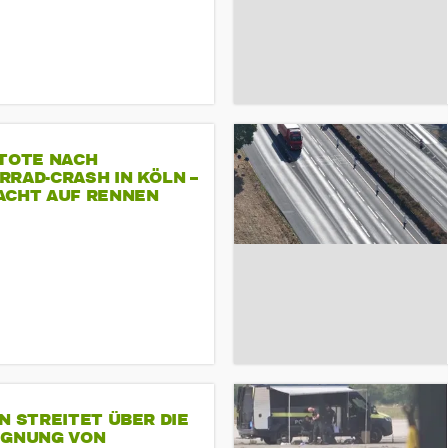
 TOTE NACH
RAD-CRASH IN KÖLN –
ACHT AUF RENNEN
N STREITET ÜBER DIE
IGNUNG VON