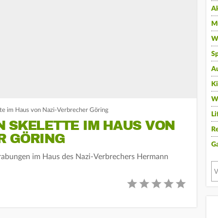
A
Mu
Wi
Sp
A
K
W
tte im Haus von Nazi-Verbrecher Göring
Li
N SKELETTE IM HAUS VON
Re
R GÖRING
G
rabungen im Haus des Nazi-Verbrechers Hermann