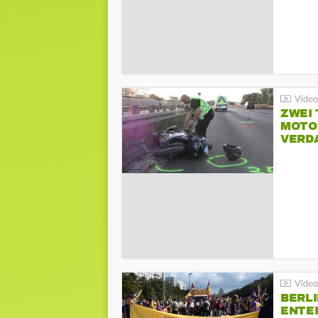
ZWEI
MOTOR
VERD
BERLI
ENTE