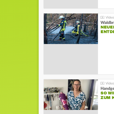
Waldbr
NEUE
ENTD
Handge
SO WI
ZUM 