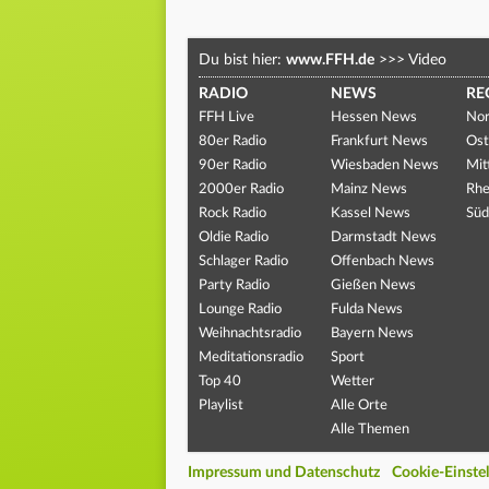
Du bist hier:
www.FFH.de
>>>
Video
RADIO
NEWS
RE
FFH Live
Hessen News
Nor
80er Radio
Frankfurt News
Ost
90er Radio
Wiesbaden News
Mit
2000er Radio
Mainz News
Rhe
Rock Radio
Kassel News
Süd
Oldie Radio
Darmstadt News
Schlager Radio
Offenbach News
Party Radio
Gießen News
Lounge Radio
Fulda News
Weihnachtsradio
Bayern News
Meditationsradio
Sport
Top 40
Wetter
Playlist
Alle Orte
Alle Themen
Impressum und Datenschutz
Cookie-Einste