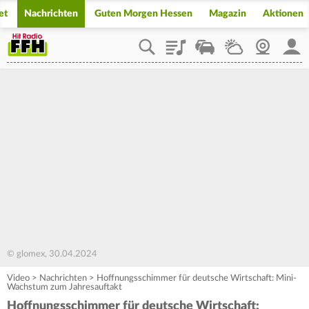
et
Nachrichten
Guten Morgen Hessen
Magazin
Aktionen
Playlist
Staupilot
Wetter
Webcam
Mein
© glomex, 30.04.2024
Video
>
Nachrichten
>
Hoffnungsschimmer für deutsche Wirtschaft: Mini-
Wachstum zum Jahresauftakt
Hoffnungsschimmer für deutsche Wirtschaft: