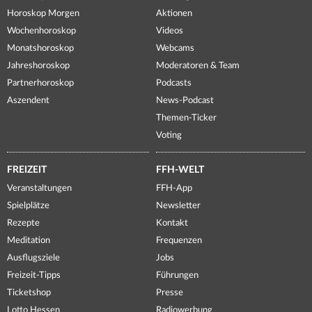
Horoskop Morgen
Aktionen
Wochenhoroskop
Videos
Monatshoroskop
Webcams
Jahreshoroskop
Moderatoren & Team
Partnerhoroskop
Podcasts
Aszendent
News-Podcast
Themen-Ticker
Voting
FREIZEIT
FFH-WELT
Veranstaltungen
FFH-App
Spielplätze
Newsletter
Rezepte
Kontakt
Meditation
Frequenzen
Ausflugsziele
Jobs
Freizeit-Tipps
Führungen
Ticketshop
Presse
Lotto Hessen
Radiowerbung