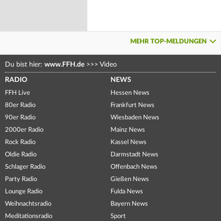
MEHR TOP-MELDUNGEN
Du bist hier:
www.FFH.de
>>>
Video
RADIO
NEWS
FFH Live
Hessen News
80er Radio
Frankfurt News
90er Radio
Wiesbaden News
2000er Radio
Mainz News
Rock Radio
Kassel News
Oldie Radio
Darmstadt News
Schlager Radio
Offenbach News
Party Radio
Gießen News
Lounge Radio
Fulda News
Weihnachtsradio
Bayern News
Meditationsradio
Sport