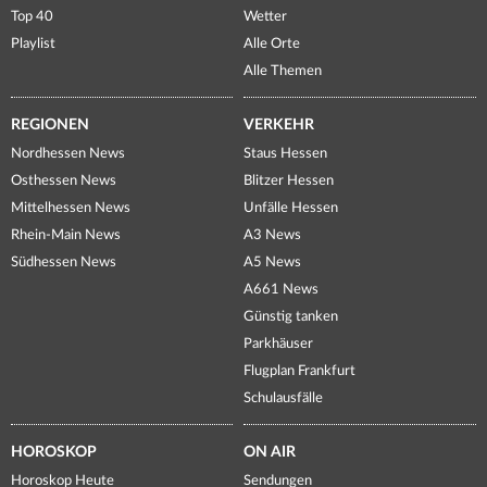
Top 40
Wetter
Playlist
Alle Orte
Alle Themen
REGIONEN
VERKEHR
Nordhessen News
Staus Hessen
Osthessen News
Blitzer Hessen
Mittelhessen News
Unfälle Hessen
Rhein-Main News
A3 News
Südhessen News
A5 News
A661 News
Günstig tanken
Parkhäuser
Flugplan Frankfurt
Schulausfälle
HOROSKOP
ON AIR
Horoskop Heute
Sendungen