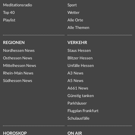
Meditationsradio
Sport
Top 40
Wetter
Playlist
Alle Orte
Alle Themen
REGIONEN
VERKEHR
Nordhessen News
Staus Hessen
Osthessen News
Blitzer Hessen
Mittelhessen News
Unfälle Hessen
Rhein-Main News
A3 News
Südhessen News
A5 News
A661 News
Günstig tanken
Parkhäuser
Flugplan Frankfurt
Schulausfälle
HOROSKOP
ON AIR