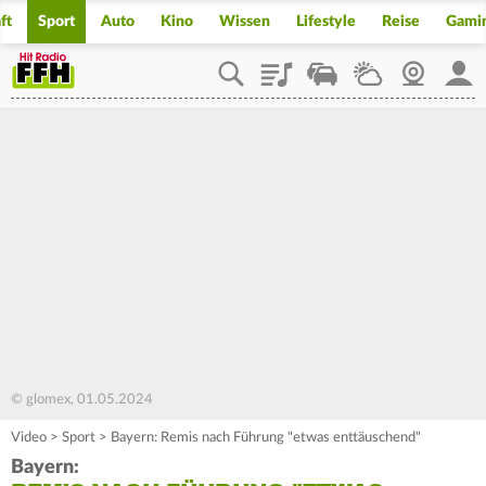
ft
Sport
Auto
Kino
Wissen
Lifestyle
Reise
Gami
Playlist
Staupilot
Wetter
Webcam
Mein
© glomex, 01.05.2024
Video
>
Sport
>
Bayern: Remis nach Führung "etwas enttäuschend"
Bayern: