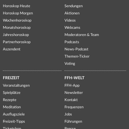
Horoskop Heute
Sendungen
Horoskop Morgen
Aktionen
Wochenhoroskop
Videos
Monatshoroskop
Webcams
Jahreshoroskop
Moderatoren & Team
Partnerhoroskop
Podcasts
Aszendent
News-Podcast
Themen-Ticker
Voting
FREIZEIT
FFH-WELT
Veranstaltungen
FFH-App
Spielplätze
Newsletter
Rezepte
Kontakt
Meditation
Frequenzen
Ausflugsziele
Jobs
Freizeit-Tipps
Führungen
Ticketshop
Presse