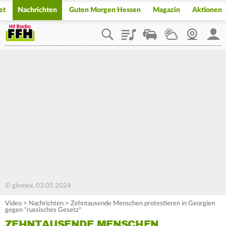
et
Nachrichten
Guten Morgen Hessen
Magazin
Aktionen
Playlist
Staupilot
Wetter
Webcam
Mein
© glomex, 03.05.2024
Video
>
Nachrichten
>
Zehntausende Menschen protestieren in Georgien
gegen "russisches Gesetz"
ZEHNTAUSENDE MENSCHEN