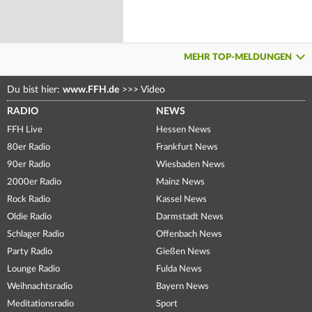
MEHR TOP-MELDUNGEN
Du bist hier:
www.FFH.de
>>>
Video
RADIO
NEWS
FFH Live
Hessen News
80er Radio
Frankfurt News
90er Radio
Wiesbaden News
2000er Radio
Mainz News
Rock Radio
Kassel News
Oldie Radio
Darmstadt News
Schlager Radio
Offenbach News
Party Radio
Gießen News
Lounge Radio
Fulda News
Weihnachtsradio
Bayern News
Meditationsradio
Sport