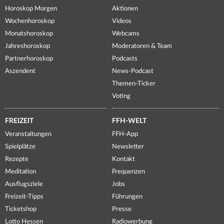
Horoskop Morgen
Aktionen
Wochenhoroskop
Videos
Monatshoroskop
Webcams
Jahreshoroskop
Moderatoren & Team
Partnerhoroskop
Podcasts
Aszendent
News-Podcast
Themen-Ticker
Voting
FREIZEIT
FFH-WELT
Veranstaltungen
FFH-App
Spielplätze
Newsletter
Rezepte
Kontakt
Meditation
Frequenzen
Ausflugsziele
Jobs
Freizeit-Tipps
Führungen
Ticketshop
Presse
Lotto Hessen
Radiowerbung