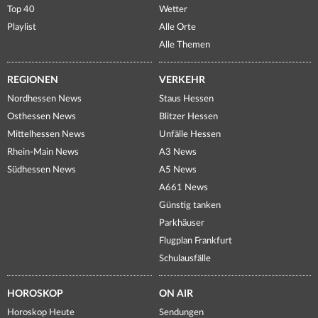
Top 40
Wetter
Playlist
Alle Orte
Alle Themen
REGIONEN
VERKEHR
Nordhessen News
Staus Hessen
Osthessen News
Blitzer Hessen
Mittelhessen News
Unfälle Hessen
Rhein-Main News
A3 News
Südhessen News
A5 News
A661 News
Günstig tanken
Parkhäuser
Flugplan Frankfurt
Schulausfälle
HOROSKOP
ON AIR
Horoskop Heute
Sendungen