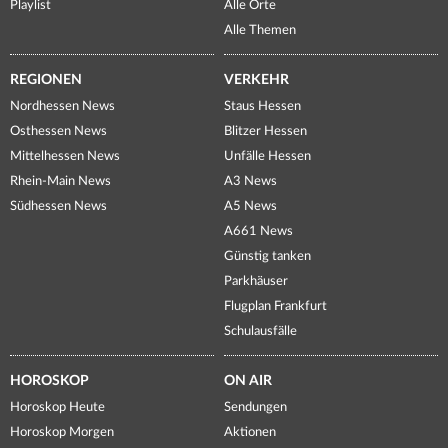
Playlist
Alle Orte
Alle Themen
REGIONEN
VERKEHR
Nordhessen News
Staus Hessen
Osthessen News
Blitzer Hessen
Mittelhessen News
Unfälle Hessen
Rhein-Main News
A3 News
Südhessen News
A5 News
A661 News
Günstig tanken
Parkhäuser
Flugplan Frankfurt
Schulausfälle
HOROSKOP
ON AIR
Horoskop Heute
Sendungen
Horoskop Morgen
Aktionen