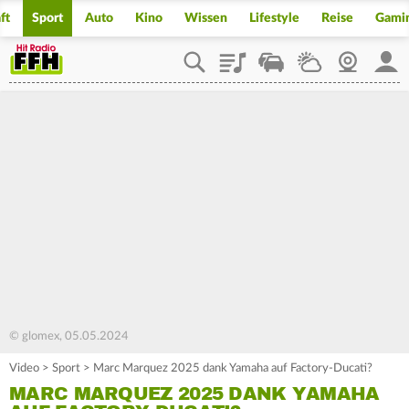
ft
Sport
Auto
Kino
Wissen
Lifestyle
Reise
Gami
Playlist
Staupilot
Wetter
Webcam
Mein
© glomex, 05.05.2024
Video
>
Sport
>
Marc Marquez 2025 dank Yamaha auf Factory-Ducati?
MARC MARQUEZ 2025 DANK YAMAHA