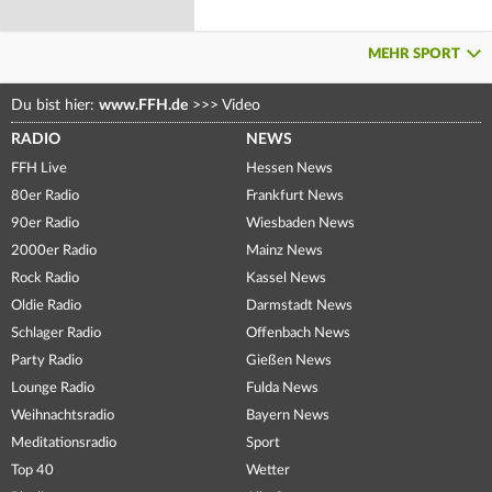
MEHR SPORT
Du bist hier:
www.FFH.de
>>>
Video
RADIO
NEWS
FFH Live
Hessen News
80er Radio
Frankfurt News
90er Radio
Wiesbaden News
2000er Radio
Mainz News
Rock Radio
Kassel News
Oldie Radio
Darmstadt News
Schlager Radio
Offenbach News
Party Radio
Gießen News
Lounge Radio
Fulda News
Weihnachtsradio
Bayern News
Meditationsradio
Sport
Top 40
Wetter