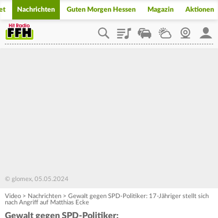
et
Nachrichten
Guten Morgen Hessen
Magazin
Aktionen
Playlist
Staupilot
Wetter
Webcam
Mein
© glomex, 05.05.2024
Video
>
Nachrichten
>
Gewalt gegen SPD-Politiker: 17-Jähriger stellt sich
nach Angriff auf Matthias Ecke
Gewalt gegen SPD-Politiker: