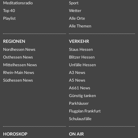
Meditationsradio
Sport
Top 40
Wetter
Playlist
Alle Orte
Alle Themen
REGIONEN
VERKEHR
Nordhessen News
Staus Hessen
Osthessen News
Blitzer Hessen
Mittelhessen News
Unfälle Hessen
Rhein-Main News
A3 News
Südhessen News
A5 News
A661 News
Günstig tanken
Parkhäuser
Flugplan Frankfurt
Schulausfälle
HOROSKOP
ON AIR