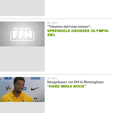
"Träumen darf man immer":
SPRENGELS GROSSES OLYMPIA-Z
IEL
Neugebauer vor EM in Birmingham:
"HABE MEGA BOCK"