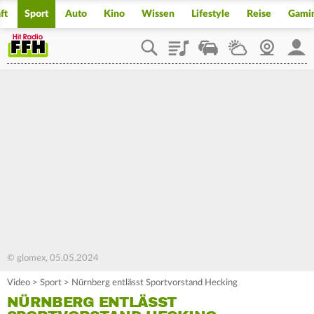
ft
Sport
Auto
Kino
Wissen
Lifestyle
Reise
Gami
Playlist
Staupilot
Wetter
Webcam
Mein
© glomex, 05.05.2024
Video
>
Sport
>
Nürnberg entlässt Sportvorstand Hecking
NÜRNBERG ENTLÄSST