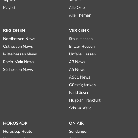
Top 40
Wetter
Playlist
Alle Orte
Alle Themen
REGIONEN
VERKEHR
Nordhessen News
Staus Hessen
Osthessen News
Blitzer Hessen
Mittelhessen News
Unfälle Hessen
Rhein-Main News
A3 News
Südhessen News
A5 News
A661 News
Günstig tanken
Parkhäuser
Flugplan Frankfurt
Schulausfälle
HOROSKOP
ON AIR
Horoskop Heute
Sendungen