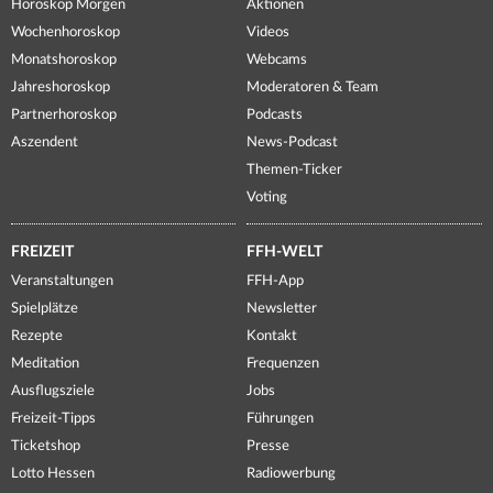
Horoskop Morgen
Aktionen
Wochenhoroskop
Videos
Monatshoroskop
Webcams
Jahreshoroskop
Moderatoren & Team
Partnerhoroskop
Podcasts
Aszendent
News-Podcast
Themen-Ticker
Voting
FREIZEIT
FFH-WELT
Veranstaltungen
FFH-App
Spielplätze
Newsletter
Rezepte
Kontakt
Meditation
Frequenzen
Ausflugsziele
Jobs
Freizeit-Tipps
Führungen
Ticketshop
Presse
Lotto Hessen
Radiowerbung