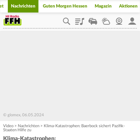
et
Nachrichten
Guten Morgen Hessen
Magazin
Aktionen
Playlist
Staupilot
Wetter
Webcam
Mein
© glomex, 06.05.2024
Video
>
Nachrichten
>
Klima-Katastrophen: Baerbock sichert Pazifik-
Staaten Hilfe zu
Klima-Katastrophen: