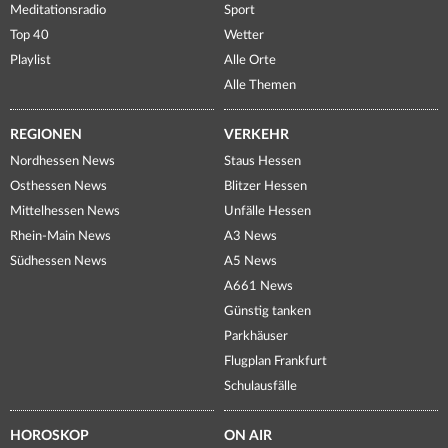
Meditationsradio
Sport
Top 40
Wetter
Playlist
Alle Orte
Alle Themen
REGIONEN
VERKEHR
Nordhessen News
Staus Hessen
Osthessen News
Blitzer Hessen
Mittelhessen News
Unfälle Hessen
Rhein-Main News
A3 News
Südhessen News
A5 News
A661 News
Günstig tanken
Parkhäuser
Flugplan Frankfurt
Schulausfälle
HOROSKOP
ON AIR