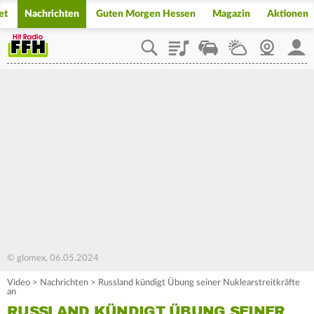
et
Nachrichten
Guten Morgen Hessen
Magazin
Aktionen
Playlist
Staupilot
Wetter
Webcam
Mein
© glomex, 06.05.2024
Video
>
Nachrichten
>
Russland kündigt Übung seiner Nuklearstreitkräfte
an
RUSSLAND KÜNDIGT ÜBUNG SEINER