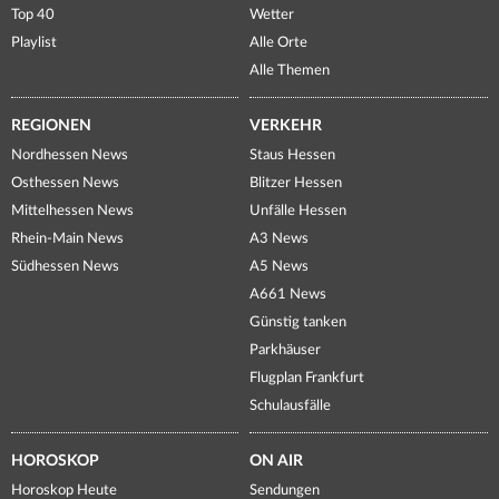
Top 40
Wetter
Playlist
Alle Orte
Alle Themen
REGIONEN
VERKEHR
Nordhessen News
Staus Hessen
Osthessen News
Blitzer Hessen
Mittelhessen News
Unfälle Hessen
Rhein-Main News
A3 News
Südhessen News
A5 News
A661 News
Günstig tanken
Parkhäuser
Flugplan Frankfurt
Schulausfälle
HOROSKOP
ON AIR
Horoskop Heute
Sendungen