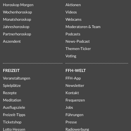
Horoskop Morgen
Aktionen
Wochenhoroskop
Videos
Monatshoroskop
Webcams
Jahreshoroskop
Moderatoren & Team
Partnerhoroskop
Podcasts
Aszendent
News-Podcast
Themen-Ticker
Voting
FREIZEIT
FFH-WELT
Veranstaltungen
FFH-App
Spielplätze
Newsletter
Rezepte
Kontakt
Meditation
Frequenzen
Ausflugsziele
Jobs
Freizeit-Tipps
Führungen
Ticketshop
Presse
Lotto Hessen
Radiowerbung