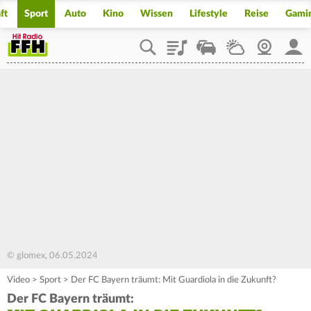
ft
Sport
Auto
Kino
Wissen
Lifestyle
Reise
Gami
Playlist
Staupilot
Wetter
Webcam
Mein
© glomex, 06.05.2024
Video
>
Sport
>
Der FC Bayern träumt: Mit Guardiola in die Zukunft?
Der FC Bayern träumt: