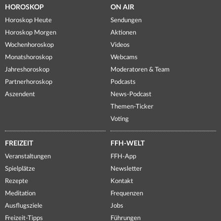
HOROSKOP
ON AIR
Horoskop Heute
Sendungen
Horoskop Morgen
Aktionen
Wochenhoroskop
Videos
Monatshoroskop
Webcams
Jahreshoroskop
Moderatoren & Team
Partnerhoroskop
Podcasts
Aszendent
News-Podcast
Themen-Ticker
Voting
FREIZEIT
FFH-WELT
Veranstaltungen
FFH-App
Spielplätze
Newsletter
Rezepte
Kontakt
Meditation
Frequenzen
Ausflugsziele
Jobs
Freizeit-Tipps
Führungen