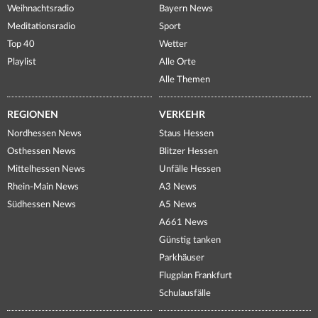
Weihnachtsradio
Bayern News
Meditationsradio
Sport
Top 40
Wetter
Playlist
Alle Orte
Alle Themen
REGIONEN
VERKEHR
Nordhessen News
Staus Hessen
Osthessen News
Blitzer Hessen
Mittelhessen News
Unfälle Hessen
Rhein-Main News
A3 News
Südhessen News
A5 News
A661 News
Günstig tanken
Parkhäuser
Flugplan Frankfurt
Schulausfälle