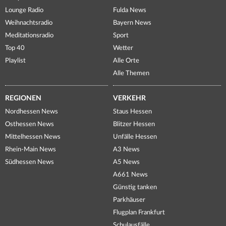
Lounge Radio
Fulda News
Weihnachtsradio
Bayern News
Meditationsradio
Sport
Top 40
Wetter
Playlist
Alle Orte
Alle Themen
REGIONEN
VERKEHR
Nordhessen News
Staus Hessen
Osthessen News
Blitzer Hessen
Mittelhessen News
Unfälle Hessen
Rhein-Main News
A3 News
Südhessen News
A5 News
A661 News
Günstig tanken
Parkhäuser
Flugplan Frankfurt
Schulausfälle