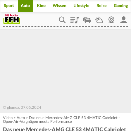
Sport
Auto
Kino
Wissen
Lifestyle
Reise
Gaming
Playlist
Staupilot
Wetter
Webcam
Mein
© glomex, 07.05.2024
Video
>
Auto
>
Das neue Mercedes-AMG CLE 53 4MATIC Cabriolet -
Open-Air-Vergnügen meets Performance
Das neue Mercedes-AMG CLE 53 4MATIC Cabriolet