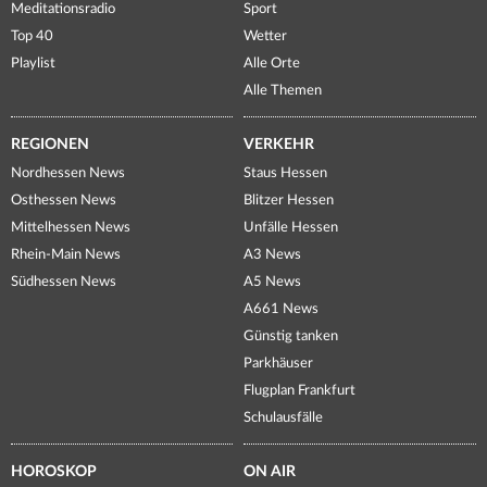
Meditationsradio
Sport
Top 40
Wetter
Playlist
Alle Orte
Alle Themen
REGIONEN
VERKEHR
Nordhessen News
Staus Hessen
Osthessen News
Blitzer Hessen
Mittelhessen News
Unfälle Hessen
Rhein-Main News
A3 News
Südhessen News
A5 News
A661 News
Günstig tanken
Parkhäuser
Flugplan Frankfurt
Schulausfälle
HOROSKOP
ON AIR