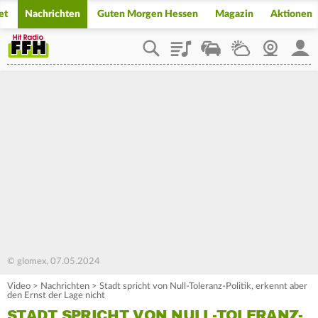
et
Nachrichten
Guten Morgen Hessen
Magazin
Aktionen
Playlist
Staupilot
Wetter
Webcam
Mein
© glomex, 07.05.2024
Video
>
Nachrichten
>
Stadt spricht von Null-Toleranz-Politik, erkennt aber
den Ernst der Lage nicht
STADT SPRICHT VON NULL-TOLERANZ-