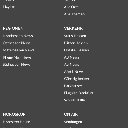
Top 40
Wetter
Playlist
Alle Orte
Alle Themen
REGIONEN
VERKEHR
Nordhessen News
Staus Hessen
Osthessen News
Blitzer Hessen
Mittelhessen News
Unfälle Hessen
Rhein-Main News
A3 News
Südhessen News
A5 News
A661 News
Günstig tanken
Parkhäuser
Flugplan Frankfurt
Schulausfälle
HOROSKOP
ON AIR
Horoskop Heute
Sendungen