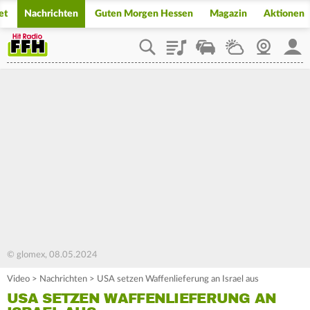
et
Nachrichten
Guten Morgen Hessen
Magazin
Aktionen
Playlist
Staupilot
Wetter
Webcam
Mein
© glomex, 08.05.2024
Video
>
Nachrichten
>
USA setzen Waffenlieferung an Israel aus
USA SETZEN WAFFENLIEFERUNG AN