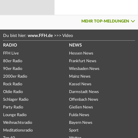
MEHR TOP-MELDUNGEN
Du bist hier:
www.FFH.de
>>>
Video
RADIO
NEWS
FFH Live
Hessen News
80er Radio
Frankfurt News
90er Radio
Wiesbaden News
2000er Radio
Mainz News
Rock Radio
Kassel News
Oldie Radio
Darmstadt News
Schlager Radio
Offenbach News
Party Radio
Gießen News
Lounge Radio
Fulda News
Weihnachtsradio
Bayern News
Meditationsradio
Sport