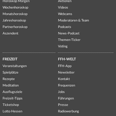
Horoskop Morgen
Aktionen
Wochenhoroskop
Videos
Monatshoroskop
Webcams
Jahreshoroskop
Moderatoren & Team
Partnerhoroskop
Podcasts
Aszendent
News-Podcast
Themen-Ticker
Voting
FREIZEIT
FFH-WELT
Veranstaltungen
FFH-App
Spielplätze
Newsletter
Rezepte
Kontakt
Meditation
Frequenzen
Ausflugsziele
Jobs
Freizeit-Tipps
Führungen
Ticketshop
Presse
Lotto Hessen
Radiowerbung