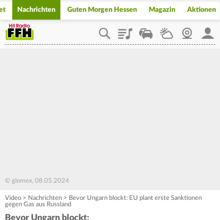
et
Nachrichten
Guten Morgen Hessen
Magazin
Aktionen
Playlist
Staupilot
Wetter
Webcam
Mein
© glomex, 08.05.2024
Video
>
Nachrichten
>
Bevor Ungarn blockt: EU plant erste Sanktionen
gegen Gas aus Russland
Bevor Ungarn blockt: