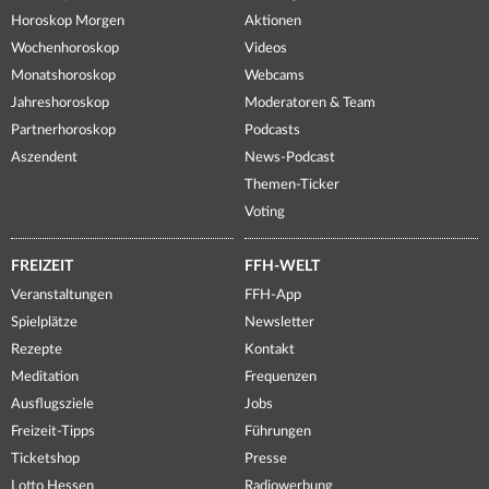
Horoskop Morgen
Aktionen
Wochenhoroskop
Videos
Monatshoroskop
Webcams
Jahreshoroskop
Moderatoren & Team
Partnerhoroskop
Podcasts
Aszendent
News-Podcast
Themen-Ticker
Voting
FREIZEIT
FFH-WELT
Veranstaltungen
FFH-App
Spielplätze
Newsletter
Rezepte
Kontakt
Meditation
Frequenzen
Ausflugsziele
Jobs
Freizeit-Tipps
Führungen
Ticketshop
Presse
Lotto Hessen
Radiowerbung