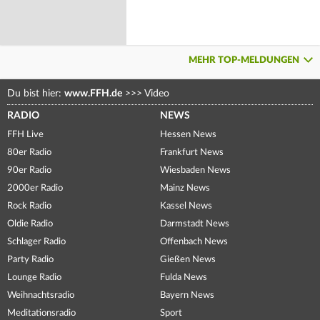
MEHR TOP-MELDUNGEN
Du bist hier:
www.FFH.de
>>>
Video
RADIO
NEWS
FFH Live
Hessen News
80er Radio
Frankfurt News
90er Radio
Wiesbaden News
2000er Radio
Mainz News
Rock Radio
Kassel News
Oldie Radio
Darmstadt News
Schlager Radio
Offenbach News
Party Radio
Gießen News
Lounge Radio
Fulda News
Weihnachtsradio
Bayern News
Meditationsradio
Sport