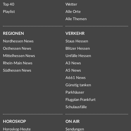
Top 40
Wetter
Playlist
Alle Orte
Alle Themen
REGIONEN
VERKEHR
Nordhessen News
Staus Hessen
Osthessen News
Blitzer Hessen
Mittelhessen News
Unfälle Hessen
Rhein-Main News
A3 News
Südhessen News
A5 News
A661 News
Günstig tanken
Parkhäuser
Flugplan Frankfurt
Schulausfälle
HOROSKOP
ON AIR
Horoskop Heute
Sendungen