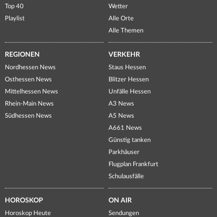
Top 40
Wetter
Playlist
Alle Orte
Alle Themen
REGIONEN
VERKEHR
Nordhessen News
Staus Hessen
Osthessen News
Blitzer Hessen
Mittelhessen News
Unfälle Hessen
Rhein-Main News
A3 News
Südhessen News
A5 News
A661 News
Günstig tanken
Parkhäuser
Flugplan Frankfurt
Schulausfälle
HOROSKOP
ON AIR
Horoskop Heute
Sendungen