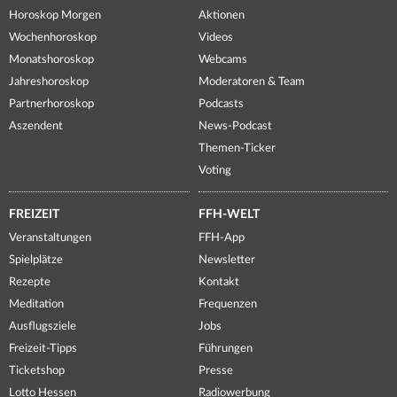
Horoskop Morgen
Aktionen
Wochenhoroskop
Videos
Monatshoroskop
Webcams
Jahreshoroskop
Moderatoren & Team
Partnerhoroskop
Podcasts
Aszendent
News-Podcast
Themen-Ticker
Voting
FREIZEIT
FFH-WELT
Veranstaltungen
FFH-App
Spielplätze
Newsletter
Rezepte
Kontakt
Meditation
Frequenzen
Ausflugsziele
Jobs
Freizeit-Tipps
Führungen
Ticketshop
Presse
Lotto Hessen
Radiowerbung