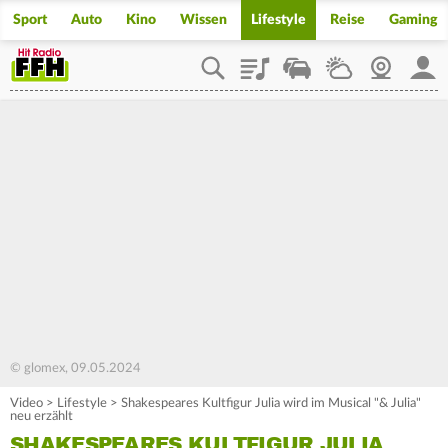
Sport
Auto
Kino
Wissen
Lifestyle
Reise
Gaming
Playlist
Staupilot
Wetter
Webcam
Mein
© glomex, 09.05.2024
Video
>
Lifestyle
>
Shakespeares Kultfigur Julia wird im Musical "& Julia"
neu erzählt
SHAKESPEARES KULTFIGUR JULIA