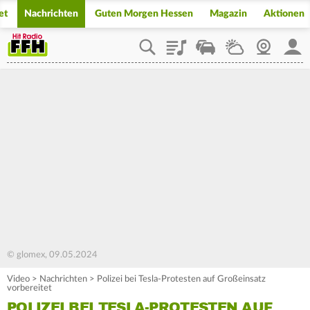
et
Nachrichten
Guten Morgen Hessen
Magazin
Aktionen
Playlist
Staupilot
Wetter
Webcam
Mein
© glomex, 09.05.2024
Video
>
Nachrichten
>
Polizei bei Tesla-Protesten auf Großeinsatz
vorbereitet
POLIZEI BEI TESLA-PROTESTEN AUF