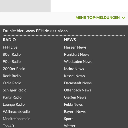
MEHR TOP-MELDUNGEN
Du bist hier:
www.FFH.de
>>>
Video
RADIO
NEWS
FFH Live
Hessen News
80er Radio
Frankfurt News
90er Radio
Wiesbaden News
2000er Radio
Mainz News
Rock Radio
Kassel News
Oldie Radio
Darmstadt News
Schlager Radio
Offenbach News
Party Radio
Gießen News
Lounge Radio
Fulda News
Weihnachtsradio
Bayern News
Meditationsradio
Sport
Top 40
Wetter