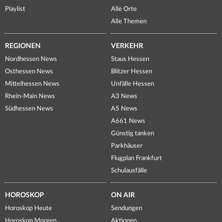
Playlist
Alle Orte
Alle Themen
REGIONEN
VERKEHR
Nordhessen News
Staus Hessen
Osthessen News
Blitzer Hessen
Mittelhessen News
Unfälle Hessen
Rhein-Main News
A3 News
Südhessen News
A5 News
A661 News
Günstig tanken
Parkhäuser
Flugplan Frankfurt
Schulausfälle
HOROSKOP
ON AIR
Horoskop Heute
Sendungen
Horoskop Morgen
Aktionen