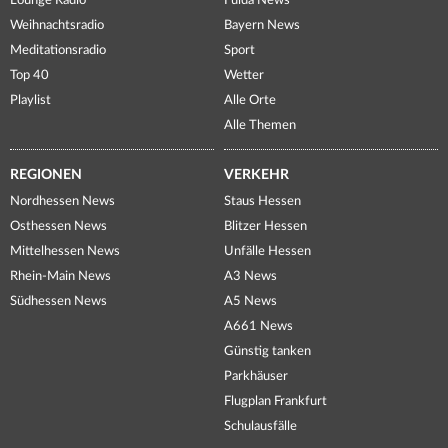
Lounge Radio
Fulda News
Weihnachtsradio
Bayern News
Meditationsradio
Sport
Top 40
Wetter
Playlist
Alle Orte
Alle Themen
REGIONEN
VERKEHR
Nordhessen News
Staus Hessen
Osthessen News
Blitzer Hessen
Mittelhessen News
Unfälle Hessen
Rhein-Main News
A3 News
Südhessen News
A5 News
A661 News
Günstig tanken
Parkhäuser
Flugplan Frankfurt
Schulausfälle