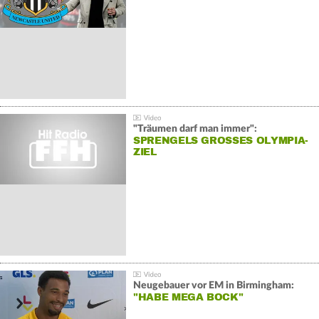
"Träumen darf man immer":
SPRENGELS GROSSES OLYMPIA-Z
IEL
Neugebauer vor EM in Birmingham:
"HABE MEGA BOCK"