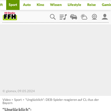
ft
Sport
Auto
Kino
Wissen
Lifestyle
Reise
Gami
Playlist
Staupilot
Wetter
Webcam
Mein
© glomex, 09.05.2024
Video
>
Sport
>
"Unglücklich": DEB-Spieler reagieren auf CL-Aus der
Bayern
"Unglücklich":