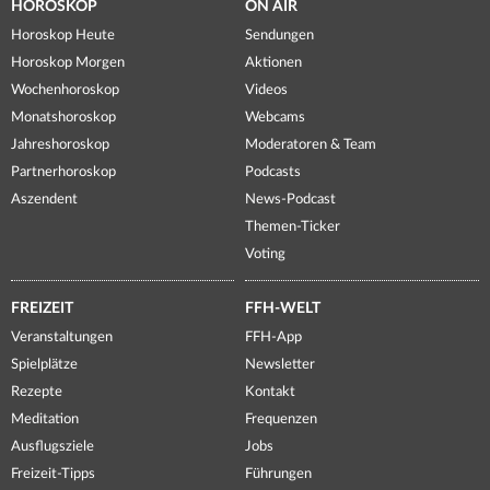
HOROSKOP
ON AIR
Horoskop Heute
Sendungen
Horoskop Morgen
Aktionen
Wochenhoroskop
Videos
Monatshoroskop
Webcams
Jahreshoroskop
Moderatoren & Team
Partnerhoroskop
Podcasts
Aszendent
News-Podcast
Themen-Ticker
Voting
FREIZEIT
FFH-WELT
Veranstaltungen
FFH-App
Spielplätze
Newsletter
Rezepte
Kontakt
Meditation
Frequenzen
Ausflugsziele
Jobs
Freizeit-Tipps
Führungen