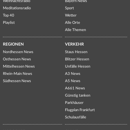
Weihnachtsradio
Bayern News
Meditationsradio
Sport
Top 40
Wetter
Playlist
Alle Orte
Alle Themen
REGIONEN
VERKEHR
Nordhessen News
Staus Hessen
Osthessen News
Blitzer Hessen
Mittelhessen News
Unfälle Hessen
Rhein-Main News
A3 News
Südhessen News
A5 News
A661 News
Günstig tanken
Parkhäuser
Flugplan Frankfurt
Schulausfälle