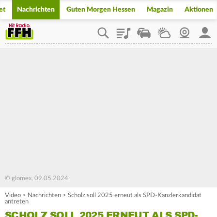
et
Nachrichten
Guten Morgen Hessen
Magazin
Aktionen
Playlist
Staupilot
Wetter
Webcam
Mein
© glomex, 09.05.2024
Video
>
Nachrichten
>
Scholz soll 2025 erneut als SPD-Kanzlerkandidat
antreten
SCHOLZ SOLL 2025 ERNEUT ALS SPD-