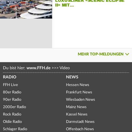
LUXUSLINER «SCENIC ECLIPSE
II» MIT…
MEHR TOP-MELDUNGEN
Du bist hier:
www.FFH.de
>>>
Video
RADIO
NEWS
FFH Live
Hessen News
80er Radio
Frankfurt News
90er Radio
Wiesbaden News
2000er Radio
Mainz News
Rock Radio
Kassel News
Oldie Radio
Darmstadt News
Schlager Radio
Offenbach News