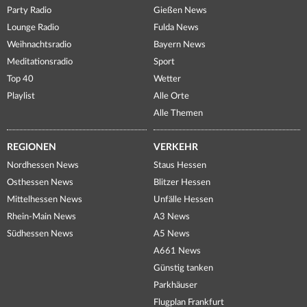
Party Radio
Gießen News
Lounge Radio
Fulda News
Weihnachtsradio
Bayern News
Meditationsradio
Sport
Top 40
Wetter
Playlist
Alle Orte
Alle Themen
REGIONEN
VERKEHR
Nordhessen News
Staus Hessen
Osthessen News
Blitzer Hessen
Mittelhessen News
Unfälle Hessen
Rhein-Main News
A3 News
Südhessen News
A5 News
A661 News
Günstig tanken
Parkhäuser
Flugplan Frankfurt