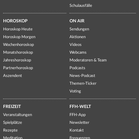
Schulausfälle
HOROSKOP
ON AIR
Horoskop Heute
Sendungen
Horoskop Morgen
Aktionen
Wochenhoroskop
Videos
Monatshoroskop
Webcams
Jahreshoroskop
Moderatoren & Team
Partnerhoroskop
Podcasts
Aszendent
News-Podcast
Themen-Ticker
Voting
FREIZEIT
FFH-WELT
Veranstaltungen
FFH-App
Spielplätze
Newsletter
Rezepte
Kontakt
Meditation
Frequenzen