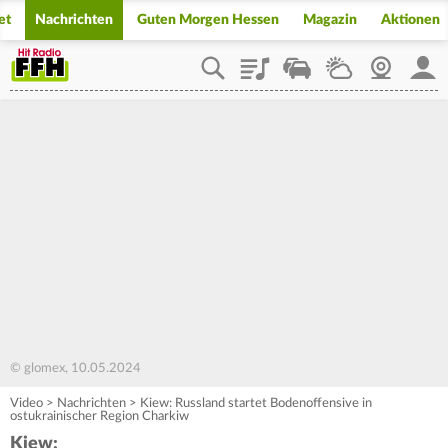
et
Nachrichten
Guten Morgen Hessen
Magazin
Aktionen
Playlist
Staupilot
Wetter
Webcam
Mein
© glomex, 10.05.2024
Video
>
Nachrichten
>
Kiew: Russland startet Bodenoffensive in
ostukrainischer Region Charkiw
Kiew: