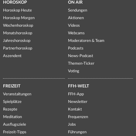
HOROSKOP
ON AIR
Horoskop Heute
Sendungen
Horoskop Morgen
Aktionen
Wochenhoroskop
Videos
Monatshoroskop
Webcams
Jahreshoroskop
Moderatoren & Team
Partnerhoroskop
Podcasts
Aszendent
News-Podcast
Themen-Ticker
Voting
FREIZEIT
FFH-WELT
Veranstaltungen
FFH-App
Spielplätze
Newsletter
Rezepte
Kontakt
Meditation
Frequenzen
Ausflugsziele
Jobs
Freizeit-Tipps
Führungen