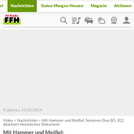
et
Nachrichten
Guten Morgen Hessen
Magazin
Aktionen
Playlist
Staupilot
Wetter
Webcam
Mein
© glomex, 10.05.2024
Video
>
Nachrichten
>
Mit Hammer und Meißel: Senioren-Duo (85, 82)
attackiert historisches Dokument
Mit Hammer und Meißel: