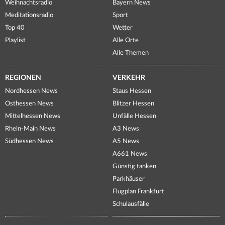
Weihnachtsradio
Bayern News
Meditationsradio
Sport
Top 40
Wetter
Playlist
Alle Orte
Alle Themen
REGIONEN
VERKEHR
Nordhessen News
Staus Hessen
Osthessen News
Blitzer Hessen
Mittelhessen News
Unfälle Hessen
Rhein-Main News
A3 News
Südhessen News
A5 News
A661 News
Günstig tanken
Parkhäuser
Flugplan Frankfurt
Schulausfälle