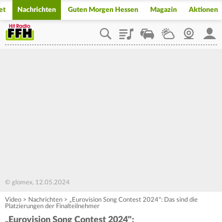
et
Nachrichten
Guten Morgen Hessen
Magazin
Aktionen
Playlist
Staupilot
Wetter
Webcam
Mein
© glomex, 12.05.2024
Video
>
Nachrichten
>
„Eurovision Song Contest 2024": Das sind die
Platzierungen der Finalteilnehmer
„Eurovision Song Contest 2024":