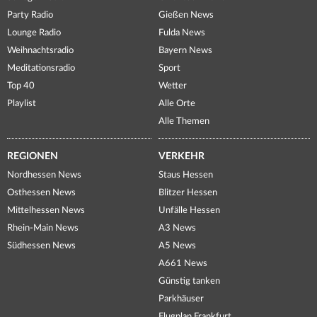
Party Radio
Gießen News
Lounge Radio
Fulda News
Weihnachtsradio
Bayern News
Meditationsradio
Sport
Top 40
Wetter
Playlist
Alle Orte
Alle Themen
REGIONEN
VERKEHR
Nordhessen News
Staus Hessen
Osthessen News
Blitzer Hessen
Mittelhessen News
Unfälle Hessen
Rhein-Main News
A3 News
Südhessen News
A5 News
A661 News
Günstig tanken
Parkhäuser
Flugplan Frankfurt