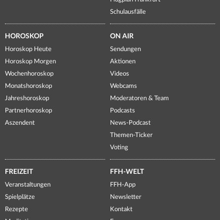
Schulausfälle
HOROSKOP
ON AIR
Horoskop Heute
Sendungen
Horoskop Morgen
Aktionen
Wochenhoroskop
Videos
Monatshoroskop
Webcams
Jahreshoroskop
Moderatoren & Team
Partnerhoroskop
Podcasts
Aszendent
News-Podcast
Themen-Ticker
Voting
FREIZEIT
FFH-WELT
Veranstaltungen
FFH-App
Spielplätze
Newsletter
Rezepte
Kontakt