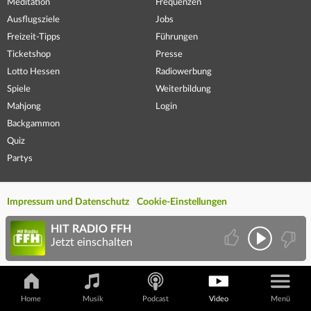
Meditation
Frequenzen
Ausflugsziele
Jobs
Freizeit-Tipps
Führungen
Ticketshop
Presse
Lotto Hessen
Radiowerbung
Spiele
Weiterbildung
Mahjong
Login
Backgammon
Quiz
Partys
Impressum und Datenschutz
Cookie-Einstellungen
HIT RADIO FFH
Jetzt einschalten
Home
Musik
Podcast
Video
Menü