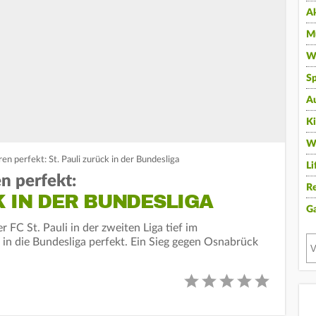
A
Mu
Wi
Sp
A
K
W
n perfekt: St. Pauli zurück in der Bundesliga
Li
n perfekt:
Re
K IN DER BUNDESLIGA
G
 FC St. Pauli in der zweiten Liga tief im
g in die Bundesliga perfekt. Ein Sieg gegen Osnabrück