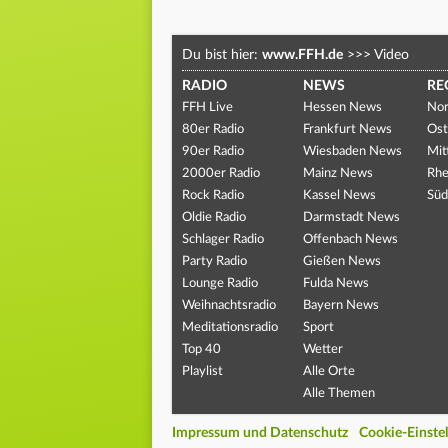
Du bist hier:
www.FFH.de
>>>
Video
RADIO
NEWS
RE
FFH Live
Hessen News
Nor
80er Radio
Frankfurt News
Ost
90er Radio
Wiesbaden News
Mit
2000er Radio
Mainz News
Rhe
Rock Radio
Kassel News
Süd
Oldie Radio
Darmstadt News
Schlager Radio
Offenbach News
Party Radio
Gießen News
Lounge Radio
Fulda News
Weihnachtsradio
Bayern News
Meditationsradio
Sport
Top 40
Wetter
Playlist
Alle Orte
Alle Themen
Impressum und Datenschutz
Cookie-Einste