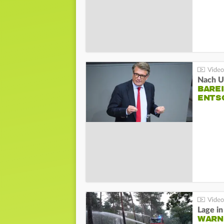
Nach Un
BAREI
NTSC
WARN