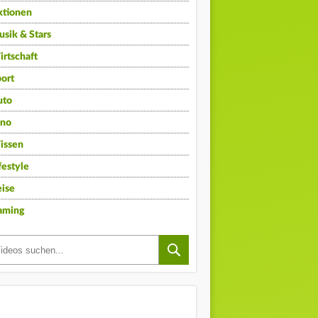
ktionen
sik & Stars
rtschaft
ort
uto
ino
issen
festyle
ise
aming