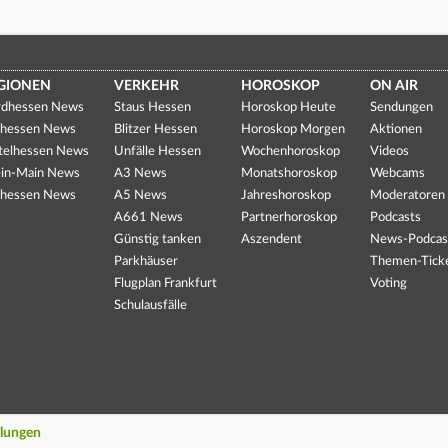
GIONEN
VERKEHR
HOROSKOP
ON AIR
dhessen News
Staus Hessen
Horoskop Heute
Sendungen
hessen News
Blitzer Hessen
Horoskop Morgen
Aktionen
telhessen News
Unfälle Hessen
Wochenhoroskop
Videos
in-Main News
A3 News
Monatshoroskop
Webcams
hessen News
A5 News
Jahreshoroskop
Moderatoren
A661 News
Partnerhoroskop
Podcasts
Günstig tanken
Aszendent
News-Podcas
Parkhäuser
Themen-Tick
Flugplan Frankfurt
Voting
Schulausfälle
llungen