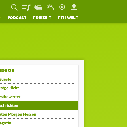
Playlist
Staupilot
Wetter
Webcam
Mein FFH
O
PODCAST
FREIZEIT
FFH-WELT
IDEOS
eueste
stgeklickt
estbewertet
achrichten
uten Morgen Hessen
agazin