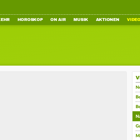
KEHR
HOROSKOP
ON AIR
MUSIK
AKTIONEN
VIDE
V
N
Be
B
N
G
M