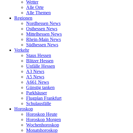
Wetter
Alle Orte
Alle Themen
Regionen
Nordhessen News
Osthessen News
Mittelhessen News
Rhein-Main News
Südhessen News
Verkehr
Staus Hessen
Blitzer Hessen
Unfälle Hessen
A3 News
A5 News
A661 News
Günstig tanken
Parkhäuser
Flugplan Frankfurt
Schulausfälle
Horoskop
Horoskop Heute
Horoskop Morgen
Wochenhoroskop
Monatshoroskop