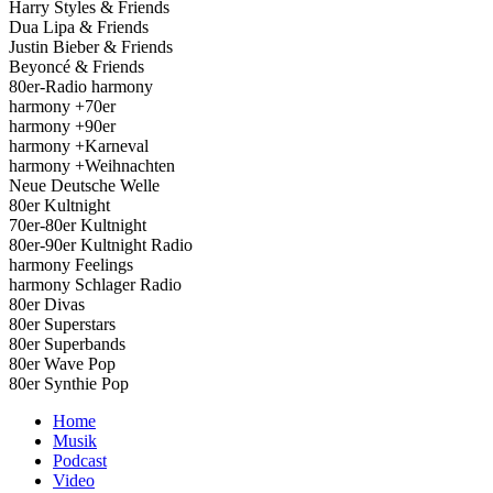
Harry Styles & Friends
Dua Lipa & Friends
Justin Bieber & Friends
Beyoncé & Friends
80er-Radio harmony
harmony +70er
harmony +90er
harmony +Karneval
harmony +Weihnachten
Neue Deutsche Welle
80er Kultnight
70er-80er Kultnight
80er-90er Kultnight Radio
harmony Feelings
harmony Schlager Radio
80er Divas
80er Superstars
80er Superbands
80er Wave Pop
80er Synthie Pop
Home
Musik
Podcast
Video