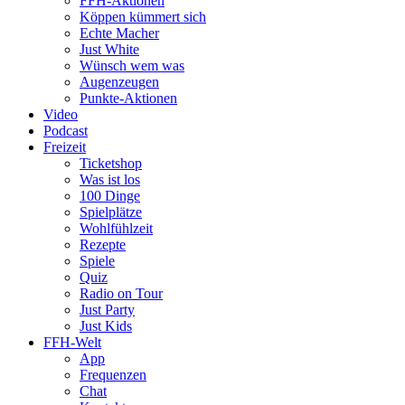
FFH-Aktionen
Köppen kümmert sich
Echte Macher
Just White
Wünsch wem was
Augenzeugen
Punkte-Aktionen
Video
Podcast
Freizeit
Ticketshop
Was ist los
100 Dinge
Spielplätze
Wohlfühlzeit
Rezepte
Spiele
Quiz
Radio on Tour
Just Party
Just Kids
FFH-Welt
App
Frequenzen
Chat