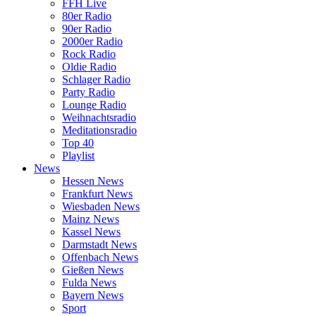
FFH Live
80er Radio
90er Radio
2000er Radio
Rock Radio
Oldie Radio
Schlager Radio
Party Radio
Lounge Radio
Weihnachtsradio
Meditationsradio
Top 40
Playlist
News
Hessen News
Frankfurt News
Wiesbaden News
Mainz News
Kassel News
Darmstadt News
Offenbach News
Gießen News
Fulda News
Bayern News
Sport