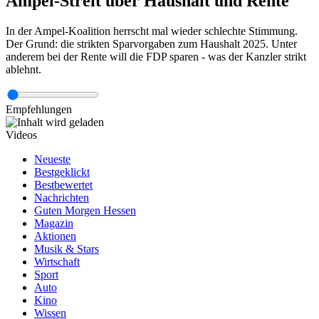
Ampel-Streit über Haushalt und Rente
In der Ampel-Koalition herrscht mal wieder schlechte Stimmung.
Der Grund: die strikten Sparvorgaben zum Haushalt 2025. Unter
anderem bei der Rente will die FDP sparen - was der Kanzler strikt
ablehnt.
Empfehlungen
Videos
Neueste
Bestgeklickt
Bestbewertet
Nachrichten
Guten Morgen Hessen
Magazin
Aktionen
Musik & Stars
Wirtschaft
Sport
Auto
Kino
Wissen