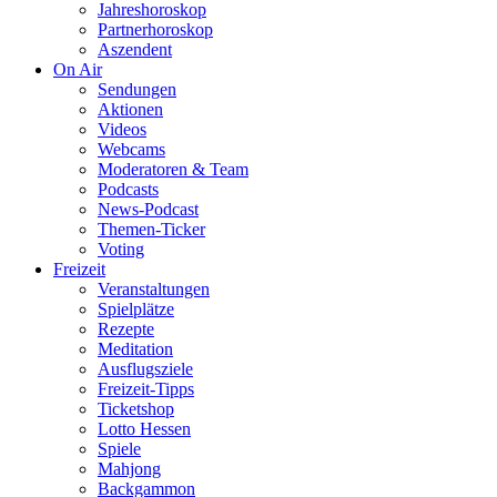
Jahreshoroskop
Partnerhoroskop
Aszendent
On Air
Sendungen
Aktionen
Videos
Webcams
Moderatoren & Team
Podcasts
News-Podcast
Themen-Ticker
Voting
Freizeit
Veranstaltungen
Spielplätze
Rezepte
Meditation
Ausflugsziele
Freizeit-Tipps
Ticketshop
Lotto Hessen
Spiele
Mahjong
Backgammon