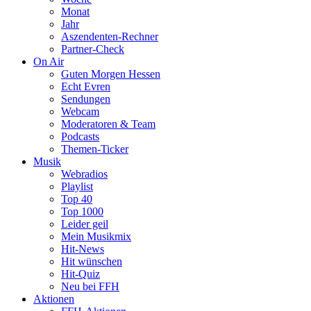
Monat
Jahr
Aszendenten-Rechner
Partner-Check
On Air
Guten Morgen Hessen
Echt Evren
Sendungen
Webcam
Moderatoren & Team
Podcasts
Themen-Ticker
Musik
Webradios
Playlist
Top 40
Top 1000
Leider geil
Mein Musikmix
Hit-News
Hit wünschen
Hit-Quiz
Neu bei FFH
Aktionen