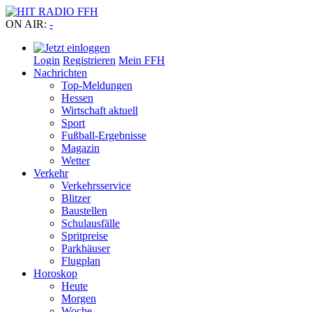
ON AIR:
-
Login
Registrieren
Mein FFH
Nachrichten
Top-Meldungen
Hessen
Wirtschaft aktuell
Sport
Fußball-Ergebnisse
Magazin
Wetter
Verkehr
Verkehrsservice
Blitzer
Baustellen
Schulausfälle
Spritpreise
Parkhäuser
Flugplan
Horoskop
Heute
Morgen
Woche