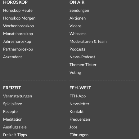
HOROSKOP
ON AIR
Horoskop Heute
Sendungen
Horoskop Morgen
Aktionen
Wochenhoroskop
Videos
Monatshoroskop
Webcams
Jahreshoroskop
Moderatoren & Team
Partnerhoroskop
Podcasts
Aszendent
News-Podcast
Themen-Ticker
Voting
FREIZEIT
FFH-WELT
Veranstaltungen
FFH-App
Spielplätze
Newsletter
Rezepte
Kontakt
Meditation
Frequenzen
Ausflugsziele
Jobs
Freizeit-Tipps
Führungen