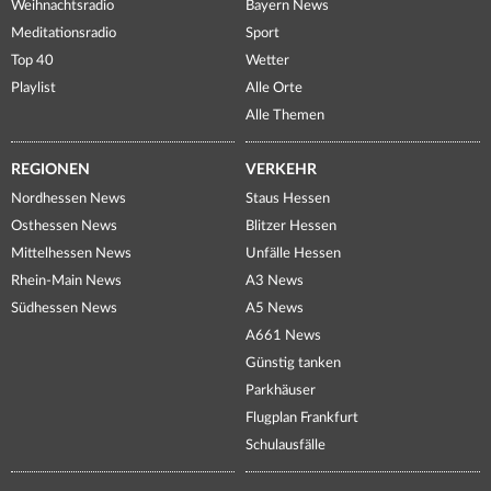
Weihnachtsradio
Bayern News
Meditationsradio
Sport
Top 40
Wetter
Playlist
Alle Orte
Alle Themen
REGIONEN
VERKEHR
Nordhessen News
Staus Hessen
Osthessen News
Blitzer Hessen
Mittelhessen News
Unfälle Hessen
Rhein-Main News
A3 News
Südhessen News
A5 News
A661 News
Günstig tanken
Parkhäuser
Flugplan Frankfurt
Schulausfälle