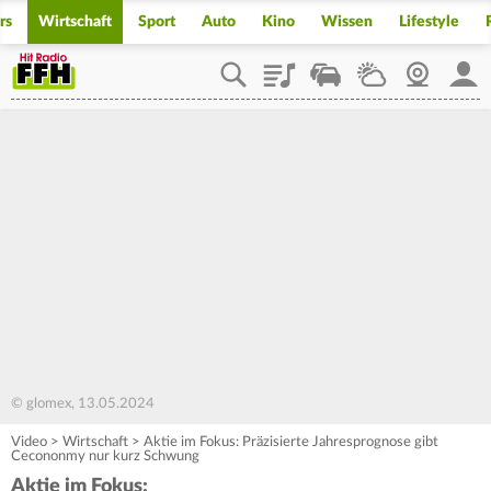
rs
Wirtschaft
Sport
Auto
Kino
Wissen
Lifestyle
Playlist
Staupilot
Wetter
Webcam
Mein
© glomex, 13.05.2024
Video
>
Wirtschaft
>
Aktie im Fokus: Präzisierte Jahresprognose gibt
Cecononmy nur kurz Schwung
Aktie im Fokus: