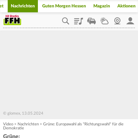
et
Nachrichten
Guten Morgen Hessen
Magazin
Aktionen
Playlist
Staupilot
Wetter
Webcam
Mein
© glomex, 13.05.2024
Video
>
Nachrichten
>
Grüne: Europawahl als "Richtungswahl" für die
Demokratie
Grüne: