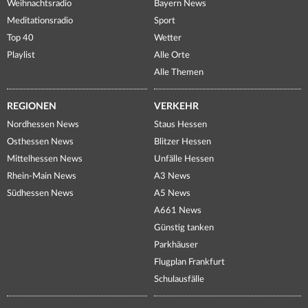
Weihnachtsradio
Bayern News
Meditationsradio
Sport
Top 40
Wetter
Playlist
Alle Orte
Alle Themen
REGIONEN
VERKEHR
Nordhessen News
Staus Hessen
Osthessen News
Blitzer Hessen
Mittelhessen News
Unfälle Hessen
Rhein-Main News
A3 News
Südhessen News
A5 News
A661 News
Günstig tanken
Parkhäuser
Flugplan Frankfurt
Schulausfälle