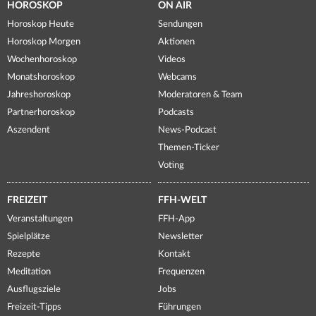
HOROSKOP
ON AIR
Horoskop Heute
Sendungen
Horoskop Morgen
Aktionen
Wochenhoroskop
Videos
Monatshoroskop
Webcams
Jahreshoroskop
Moderatoren & Team
Partnerhoroskop
Podcasts
Aszendent
News-Podcast
Themen-Ticker
Voting
FREIZEIT
FFH-WELT
Veranstaltungen
FFH-App
Spielplätze
Newsletter
Rezepte
Kontakt
Meditation
Frequenzen
Ausflugsziele
Jobs
Freizeit-Tipps
Führungen